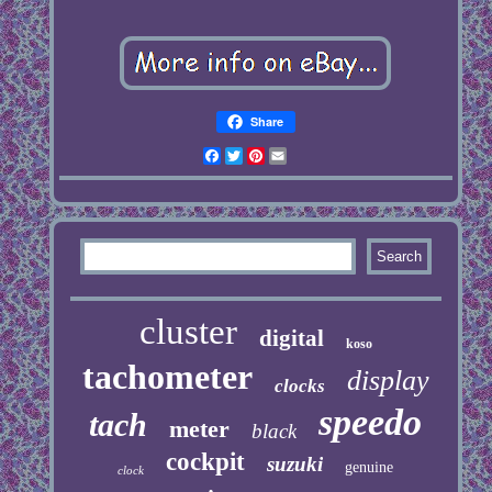
Share
Facebook
Twitter
Pinterest
Email
cluster
digital
koso
tachometer
display
clocks
speedo
tach
meter
black
cockpit
suzuki
genuine
clock