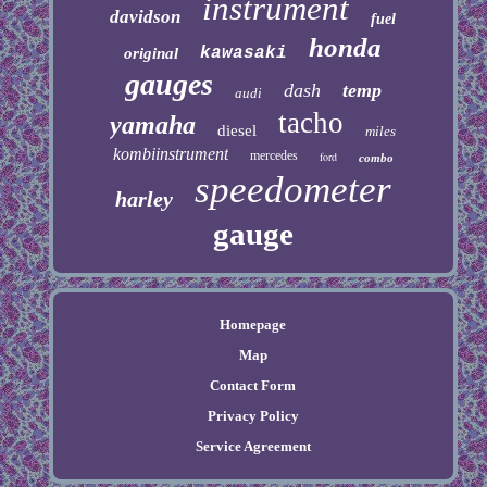
instrument
davidson
fuel
honda
kawasaki
original
gauges
dash
temp
audi
tacho
yamaha
diesel
miles
kombiinstrument
mercedes
ford
combo
speedometer
harley
gauge
Homepage
Map
Contact Form
Privacy Policy
Service Agreement