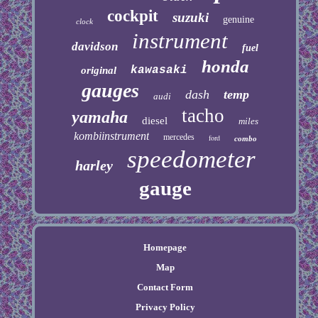
cockpit
suzuki
genuine
clock
instrument
davidson
fuel
honda
kawasaki
original
gauges
dash
temp
audi
tacho
yamaha
diesel
miles
kombiinstrument
mercedes
ford
combo
speedometer
harley
gauge
Homepage
Map
Contact Form
Privacy Policy