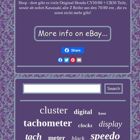
Shop - dort gibt es viele Original Honda CY50/80 + CB50 Teile,
sowie ab sofort Kawasaki alte Z Reihe aus den 70/80 ern , die es
sonst nicht mehr gibt!
Share
Facebook
Twitter
Pinterest
Email
cluster
digital
koso
tachometer
display
clocks
speedo
tach
meter
black