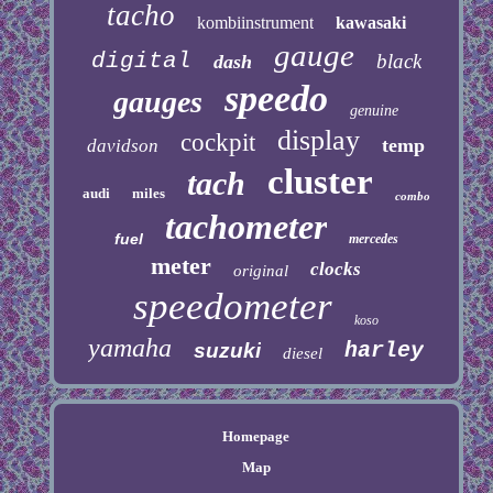
tacho
kombiinstrument
kawasaki
gauge
digital
black
dash
speedo
gauges
genuine
display
cockpit
temp
davidson
cluster
tach
audi
miles
combo
tachometer
fuel
mercedes
meter
clocks
original
speedometer
koso
yamaha
harley
suzuki
diesel
Homepage
Map