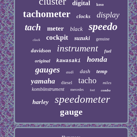
cluster
digital
koso
tachometer
display
clocks
speedo
tach
meter
black
cockpit
suzuki
genuine
clock
instrument
davidson
fuel
honda
kawasaki
original
gauges
dash
temp
audi
tacho
yamaha
diesel
miles
kombiinstrument
mercedes
ford
combo
speedometer
harley
gauge