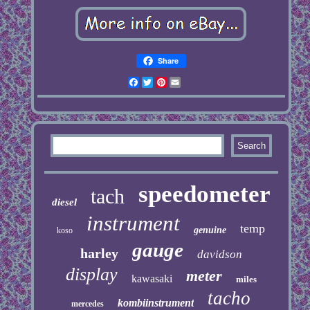
Share
Facebook
Twitter
Pinterest
Email
speedometer
tach
diesel
instrument
temp
genuine
koso
gauge
harley
davidson
display
meter
kawasaki
miles
tacho
kombiinstrument
mercedes