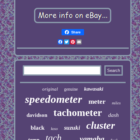
Share
Facebook
Twitter
Pinterest
Email
kawasaki
original
genuine
speedometer
meter
miles
tachometer
dash
davidson
cluster
black
suzuki
koso
tach
yamaha
temp