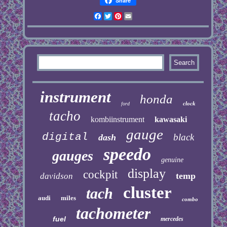
Share
Facebook
Twitter
Pinterest
Email
instrument
honda
clock
ford
tacho
kombiinstrument
kawasaki
gauge
digital
black
dash
speedo
gauges
genuine
display
cockpit
temp
davidson
cluster
tach
audi
miles
combo
tachometer
fuel
mercedes