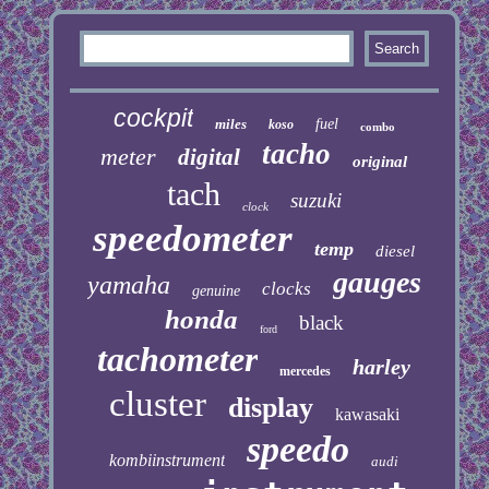
cockpit
miles
fuel
koso
combo
tacho
meter
digital
original
tach
suzuki
clock
speedometer
temp
diesel
gauges
yamaha
clocks
genuine
honda
black
ford
tachometer
harley
mercedes
cluster
display
kawasaki
speedo
kombiinstrument
audi