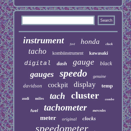
instrument
honda
clock
ford
tacho
kombiinstrument
kawasaki
gauge
digital
black
dash
speedo
gauges
genuine
display
cockpit
temp
davidson
cluster
tach
audi
miles
combo
tachometer
fuel
mercedes
meter
clocks
original
speedometer