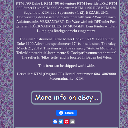
KTM 790 Duke L KTM 790 Adventure KTM Freeride E-XC KTM
990 Super Duke KTM 990 Adventure KTM 1190 RC8 KTM 950
Supermoto KTM 990 Supermoto / 1 (2). BEZAHLUNG:
Überweisung des Gesamtbetrages innerhalb von 2 Wochen nach
Auktionsende. VERSANDART: Die Ware wird mit DPD oder Post
geliefert. RÜCKNAHMEBESTIMMUNGEN: Dem Käufer wird ein
14-tägiges Rückgaberecht eingeräumt.
The item "Instrument Tacho Meter Cockpit KTM 1290 Super
Duke 1190 Adventure speedometer 17" is in sale since Thursday,
March 21, 2019. This item is in the category "Auto & Motorrad\
Teile\Motorradteile\Instrumente & Cockpit\Instrumentenbretter".
The seller is "bike_teile" and is located in Baden bei Wien.
This item can be shipped worldwide.
Hersteller: KTM (Original OE)
Herstellernummer: 60414069000
Motorradmarke: KTM
Share
Facebook
Twitter
Pinterest
Email