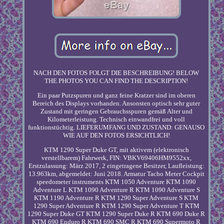
NACH DEN FOTOS FOLGT DIE BESCHREIBUNG! BELOW
THE PHOTOS YOU CAN FIND THE DESCRIPTION!
Ein paar Putzspuren und ganz feine Kratzer sind im oberen
Bereich des Displays vorhanden. Ansonsten optisch sehr guter
Zustand mit geringen Gebrauchsspuren gemäß Alter und
Kilometerleistung. Technisch einwandfrei und voll
funktionstüchtig. LIEFERUMFANG UND ZUSTAND: GENAUSO
WIE AUF DEN FOTOS ERSICHTLICH!
KTM 1290 Super Duke GT, mit aktivem (elektronisch
verstellbarem) Fahrwerk, FIN: VBKV69406HM9552xx,
Erstzulassung: März 2017, 2 eingetragene Besitzer, Laufleistung:
13.963km, abgemeldet: Juni 2018. Armatur Tacho Meter Cockpit
speedometer instruments KTM 1050 Adventure KTM 1090
Adventure L KTM 1090 Adventure R KTM 1090 Adventure S
KTM 1190 Adventure R KTM 1290 Super Adventure S KTM
1290 Super Adventure R KTM 1290 Super Adventure T KTM
1290 Super Duke GT KTM 1290 Super Duke R KTM 690 Duke R
KTM 690 Enduro R KTM 690 SMC R KTM 690 Supermoto R