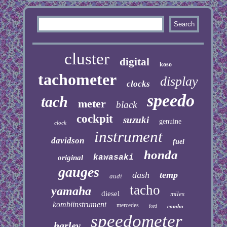
cluster
digital
koso
tachometer
display
clocks
speedo
tach
meter
black
cockpit
suzuki
genuine
clock
instrument
davidson
fuel
honda
kawasaki
original
gauges
dash
temp
audi
tacho
yamaha
diesel
miles
kombiinstrument
mercedes
ford
combo
speedometer
harley