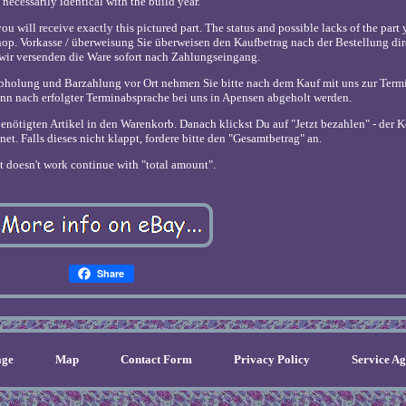
necessarily identical with the build year.
u will receive exactly this pictured part. The status and possible lacks of the part 
 shop. Vorkasse / überweisung Sie überweisen den Kaufbetrag nach der Bestellung dir
wir versenden die Ware sofort nach Zahlungseingang.
tabholung und Barzahlung vor Ort nehmen Sie bitte nach dem Kauf mit uns zur Ter
nn nach erfolgter Terminabsprache bei uns in Apensen abgeholt werden.
benötigten Artikel in den Warenkorb. Danach klickst Du auf "Jetzt bezahlen" - der
et. Falls dieses nicht klappt, fordere bitte den "Gesamtbetrag" an.
 it doesn't work continue with "total amount".
Share
ge
Map
Contact Form
Privacy Policy
Service A