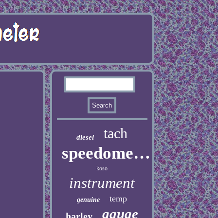
tach
diesel
speedometer
koso
instrument
temp
genuine
gauge
harley