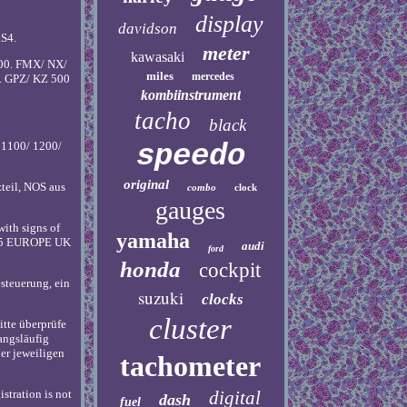
display
davidson
RS4.
meter
kawasaki
000. FMX/ NX/
miles
mercedes
0. GPZ/ KZ 500
kombiinstrument
tacho
black
speedo
 1100/ 1200/
original
teil, NOS aus
combo
clock
gauges
ith signs of
yamaha
995 EUROPE UK
audi
ford
honda
cockpit
esteuerung, ein
suzuki
clocks
cluster
tte überprüfe
angsläufig
der jeweiligen
tachometer
digital
istration is not
dash
fuel