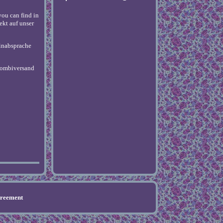
you can find in
ekt auf unser
minabsprache
 Kombiversand
greement