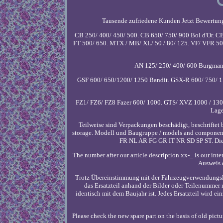
Tausende zufriedene Kunden Jetzt Bewertung
CB 250/ 400/ 450/ 500. CB 650/ 750/ 900 Bol d'Or. 
FT 500/ 650. MTX / MB/ XL/ 50 / 80/ 125. VF/ VFR 50
AN 125/ 250/ 400/ 600 Burgman.
GSF 600/ 650/1200/ 1250 Bandit. GSX-R 600/ 750/ 1
FZ1/ FZ6/ FZ8 Fazer 600/ 1000. GTS/ XVZ 1000 / 1300.
Lage
Teilweise sind Verpackungen beschädigt, beschriftet 
storage. Modell und Baugruppe / models and comp
FR NL AR FG GR IT NR SD SP ST. Die 
The number after our article description xx-_ is our in
Ausweis 
Trotz Übereinstimmung mit der Fahrzeugverwendungslis
das Ersatzteil anhand der Bilder oder Teilenummer 
identisch mit dem Baujahr ist. Jedes Ersatzteil wird ei
Please check the new spare part on the basis of old picture