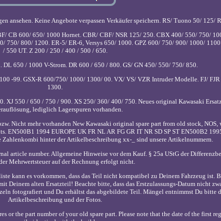
en ansehen. Keine Angebote verpassen Verkäufer speichern. RS/ Tuono 50/ 125/ 
CBF/ CB 600/ 650/ 1000 Hornet. CBR/ CBF/ NSR 125/ 250. CBX 400/ 550/ 750/ 1
0/ 750/ 800/ 1200. ER-5/ ER-6, Versys 650/ 1000. GPZ 600/ 750/ 900/ 1000/ 110
/ 550 UT. Z 200 / 250 / 400 / 500 / 650.
 DL 650 / 1000 V-Strom. DR 600 / 650 / 800. GS/ GN 450/ 550/ 750/ 850.
100 -99. GSX-R 600/750/ 1000/ 1300/ 00. VX/ VS/ VZR Intruder Modelle. FJ/ FJR
1300.
 XJ 550 / 650 / 750 / 900. XS 250/ 360/ 400/ 750. Neues original Kawasaki Ersatz
rauflösung, lediglich Lagerspuren vorhanden.
bzw. Nicht mehr vorhanden New Kawasaki original spare part from old stock, NOS, w
onents. EN500B1 1994 EUROPE UK FR NL AR FG GR IT NR SD SP ST EN500B2 1
Zahlenkombi hinter der Artikelbeschreibung xx-_ sind unsere Artikelnummern.
ternal article number. Allgemeine Hinweise vor dem Kauf. § 25a UStG der Differenzb
der Mehrwertsteuer auf der Rechnung erfolgt nicht.
te kann es vorkommen, dass das Teil nicht kompatibel zu Deinem Fahrzeug ist. Bi
mit Deinem alten Ersatzteil! Beachte bitte, dass das Erstzulassungs-Datum nicht zw
nzeln fotografiert und Du erhältst das abgebildete Teil. Mängel entnimmst Du bitte 
Artikelbeschreibung und der Fotos.
s or the part number of your old spare part. Please note that the date of the first reg