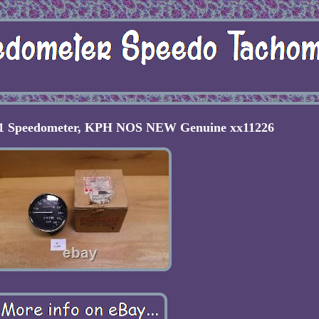
61 Speedometer, KPH NOS NEW Genuine xx11226