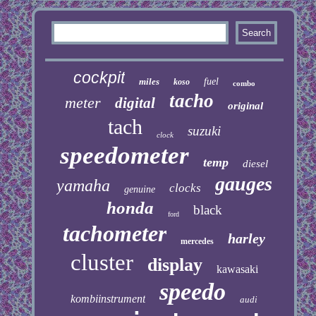
cockpit
miles
fuel
koso
combo
tacho
meter
digital
original
tach
suzuki
clock
speedometer
temp
diesel
gauges
yamaha
clocks
genuine
honda
black
ford
tachometer
harley
mercedes
cluster
display
kawasaki
speedo
kombiinstrument
audi