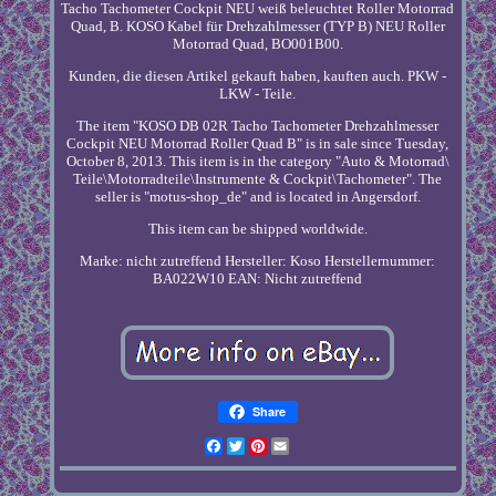
Tacho Tachometer Cockpit NEU weiß beleuchtet Roller Motorrad
Quad, B. KOSO Kabel für Drehzahlmesser (TYP B) NEU Roller
Motorrad Quad, BO001B00.
Kunden, die diesen Artikel gekauft haben, kauften auch. PKW -
LKW - Teile.
The item "KOSO DB 02R Tacho Tachometer Drehzahlmesser
Cockpit NEU Motorrad Roller Quad B" is in sale since Tuesday,
October 8, 2013. This item is in the category "Auto & Motorrad\
Teile\Motorradteile\Instrumente & Cockpit\Tachometer". The
seller is "motus-shop_de" and is located in Angersdorf.
This item can be shipped worldwide.
Marke: nicht zutreffend
Hersteller: Koso
Herstellernummer:
BA022W10
EAN: Nicht zutreffend
Share
Facebook
Twitter
Pinterest
Email