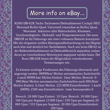
KOSO DB-02R Tacho Tachometer Drehzahlmesser Cockpit NEU
Motorrad Roller Quad. Universell einsetzbar an Roller, Quad,
Motorrad.. Inklusive aller Halteschellen, Klemmen,
Geschwindigkeits-, Drehzahl- und Temperatursensor. Der neue
DB02R ist für Fahrzeuge mit einer verbauten Batterie konzipiert.
Mit der eleganten weißen Hintergrundbeleuchtung ist das Display
auch klar und deutlich bei Nachtfahrten. Auch wie beim DB-02 ist
der Balkendrehzahlmesser im Drehzahlbereich anpassbar, sodass
dieser an verschiedenen Motortypen angepasst werden kann. Der
Koso DB-02R bietet die Möglichkeit verschiedenster
Testmessungen wie.
Es können wichtige Funktionen des Fahrzeugs überwacht und
angezeigt werden. 99999km/ Meilen automatisches Zurückstelle
n nach 99999 km/ Meilen Einheit: 1km/ Meilen. Bereich: 0-
999,9km/ Meilen automatisches Zurückstellen nach 999,9km/
Meilen Einheit: 0,1km/ Meilen. 225 MPH Einstelleinheit: 1 km/h
(MPH). 2500 mm Einstelleinheit: 1mm Sensorpunkte 6.
Bereich: 20 000 Upm Einheit: 10 Upm. Bereich: 10 000 Upm /
166 Upm pro Segment 15 000 Upm / 250 Upm pro Segment 20
000 Upm / 333 Upm pro Segment. 20 000 Upm Einstelleinheit:
100 Upm.