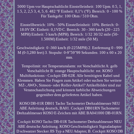
5000 Upm vor Hauptschaltlicht Einstelleinheit: 100 Upm. 0.5, 1,
1.5, 2, 2,5 3, 4, 5, 6. 482 °F Einheit: 0,1°c (°F). Bereich: 0 - 100 %
Für Tankgebr: 100 Ohm / 510 Ohm.
Einstellbereich: 10% - 50% Einstelleinheit: 10%. Beriech: 0-
18.0V DC Einheit: 0,1VD C. Bereich: 30 - 360 km/h (20 - 225
MPH) Einheit: 5 km/h (MPH). Bereich: 1/32 30/32 mile (50-
1.500M) Einheit: 1/32 mile (50 M).
Geschwindigkeit: 0 -360 km/h (0-225MPH) 2. Entfernung 0 - 999
M (0-3,280 feet) 3. Stopuhr: 0-9"59"99 Sekunden. 100 x 60 x 20
mm.
Tempolimit: rot Temperaturalarm: rot Vorschaltlicht A: gelb
Vorschaltlicht B: orange Hauptschaltlicht: rot. KOSO
Multifunkrions - Cockpit DB-02R. Alle benötigten Kabel und
Klemmen. Haben Sie Fragen zum Artikel oder suchen Sie weitere
MZ-, AWO-, Simson- oder Roller-Artikel? Artikelbilder sind zur
Veranschaulichung und können farbliche Abweichungen
gegenüber dem gelieferten Artikel haben.
KOSO DB-01R DB01 Tacho Tachometer Drehzahlmesser NEU
ABE Anleitung deutsch, BA01. Cockpit DB01RN Tachometer
Drehzahlmesser KOSO E-Zeichen mit ABE BA041000 DB-01RN.
Cockpit KOSO Tacho DB-01R Tachometer Drehzahlmesser NEU
ABE deutsche Anleitung. KOSO Geschwindigkeit Signaladapter
D schwarzer Stecker JIS Typ a NEU Adapter, B. Cockpit KOSO DB