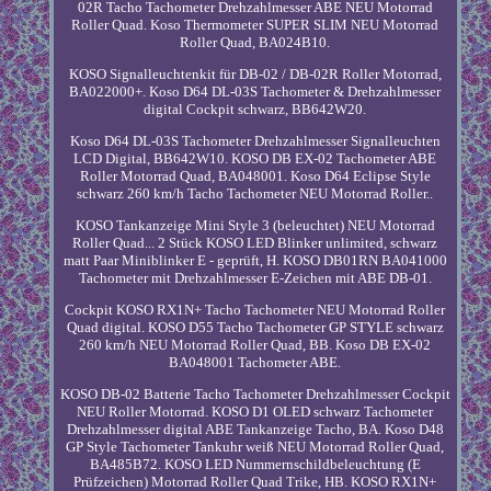
02R Tacho Tachometer Drehzahlmesser ABE NEU Motorrad
Roller Quad. Koso Thermometer SUPER SLIM NEU Motorrad
Roller Quad, BA024B10.
KOSO Signalleuchtenkit für DB-02 / DB-02R Roller Motorrad,
BA022000+. Koso D64 DL-03S Tachometer & Drehzahlmesser
digital Cockpit schwarz, BB642W20.
Koso D64 DL-03S Tachometer Drehzahlmesser Signalleuchten
LCD Digital, BB642W10. KOSO DB EX-02 Tachometer ABE
Roller Motorrad Quad, BA048001. Koso D64 Eclipse Style
schwarz 260 km/h Tacho Tachometer NEU Motorrad Roller..
KOSO Tankanzeige Mini Style 3 (beleuchtet) NEU Motorrad
Roller Quad... 2 Stück KOSO LED Blinker unlimited, schwarz
matt Paar Miniblinker E - geprüft, H. KOSO DB01RN BA041000
Tachometer mit Drehzahlmesser E-Zeichen mit ABE DB-01.
Cockpit KOSO RX1N+ Tacho Tachometer NEU Motorrad Roller
Quad digital. KOSO D55 Tacho Tachometer GP STYLE schwarz
260 km/h NEU Motorrad Roller Quad, BB. Koso DB EX-02
BA048001 Tachometer ABE.
KOSO DB-02 Batterie Tacho Tachometer Drehzahlmesser Cockpit
NEU Roller Motorrad. KOSO D1 OLED schwarz Tachometer
Drehzahlmesser digital ABE Tankanzeige Tacho, BA. Koso D48
GP Style Tachometer Tankuhr weiß NEU Motorrad Roller Quad,
BA485B72. KOSO LED Nummernschildbeleuchtung (E
Prüfzeichen) Motorrad Roller Quad Trike, HB. KOSO RX1N+