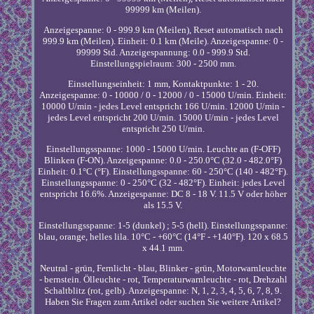
99999 km (Meilen).
Anzeigespanne: 0 - 999.9 km (Meilen), Reset automatisch nach
999.9 km (Meilen). Einheit: 0.1 km (Meile). Anzeigespanne: 0 -
99999 Std. Anzeigespannung: 0.0 - 999.9 Std.
Einstellungspielraum: 300 - 2500 mm.
Einstellungseinheit: 1 mm, Kontaktpunkte: 1 - 20.
Anzeigespanne: 0 - 10000 / 0 - 12000 / 0 - 15000 U/min. Einheit:
10000 U/min - jedes Level entspricht 166 U/min. 12000 U/min -
jedes Level entspricht 200 U/min. 15000 U/min - jedes Level
entspricht 250 U/min.
Einstellungsspanne: 1000 - 15000 U/min. Leuchte an (F-OFF)
Blinken (F-ON). Anzeigespanne: 0.0 - 250.0°C (32.0 - 482.0°F)
Einheit: 0.1°C (°F). Einstellungsspanne: 60 - 250°C (140 - 482°F).
Einstellungsspanne: 0 - 250°C (32 - 482°F). Einheit: jedes Level
entspricht 16.6%. Anzeigespanne: DC 8 - 18 V. 11.5 V oder höher
als 15.5 V.
Einstellungsspanne: 1-5 (dunkel) ; 5-5 (hell). Einstellungsspanne:
blau, orange, helles lila. 10°C - +60°C (14°F - +140°F). 120 x 68.5
x 44.1 mm.
Neutral - grün, Fernlicht - blau, Blinker - grün, Motorwarnleuchte
- bernstein. Ölleuchte - rot, Temperaturwarnleuchte - rot, Drehzahl
Schaltblitz (rot, gelb). Anzeigespanne: N, 1, 2, 3, 4, 5, 6, 7, 8, 9.
Haben Sie Fragen zum Artikel oder suchen Sie weitere Artikel?