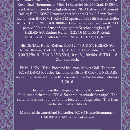
Koso Dual Thermometer Mini 4 (Batterie) bis 250Grad. KOSO L
Typ Halter für Geschwindigkeitssensor NEU Halterung Motorrad
Roller, BI00. KOSO Ersatzmagnet Magnet Ø 9 x 2,5 mm Tacho
Tachometer, BF010701. KOSO Magnetschraube für Bremsscheibe
M8 x P1.25 x 29L, BF010800-n. Geschwindigkeitssensor KOSO
passiv 900 mm Sensor Signalgeber Geschwindigkeit, BF.
HEIDENAU, Enduro Reifen, 3.25 16 M/C, 55 P, Reinf.
HEIDENAU, Roller Reifen, 130/70 12, 62 P, TL, Reinf.
HEIDENAU, Roller Reifen, 3.00 12, 47 J, K 57. HEIDENAU,
Roller Reifen, 3.50 10, 59 J, TL, Reinf. Vee Rubber Schlauch
3,00-3,25x19 - TR4. 3,25/3,50/4,10 x 18 (100/90x18) TR4 - 18
Zoll Schlauch.
PKW - LKW - Teile. Powered by Janas, Meyer GbR. The item
"KOSO DB-03 R Tacho Tachometer DB03-R Cockpit NEU ABE
Anleitung Deutsch Englisch" is in sale since Wednesday, February
3, 2016.
This item is in the category "Auto & Motorrad\
Teile\Autoelektronik, GPS & Sicherheitstechnik\Sonstige". The
seller is "motus-shop_de" and is located in Angersdorf. This item
can be shipped worldwide.
Marke: nicht zutreffend
Hersteller: KOSO
Herstellernummer:
BA038010
EAN: Nicht zutreffend