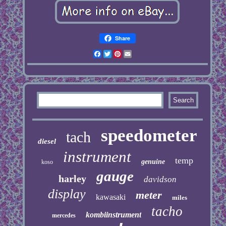
Share
Facebook
Twitter
Pinterest
Email
speedometer
tach
diesel
instrument
temp
genuine
koso
gauge
harley
davidson
display
meter
kawasaki
miles
tacho
kombiinstrument
mercedes