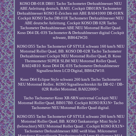
KOSO DB-01R DB01 Tacho Tachometer Drehzahlmesser NEU
ABE Anleitung deutsch, BA01. Cockpit DB01RN Tachometer
Drehzahlmesser KOSO E-Zeichen mit ABE BA041000 DB-01RN.
Cockpit KOSO Tacho DB-01R Tachometer Drehzahlmesser NEU
ABE deutsche Anleitung. Cockpit KOSO DB 02R Tacho
Tachometer Drehzahlmesser ABE NEU Motorrad Roller Quad.
Koso D64 DL-03S Tachometer & Drehzahlmesser digital Cockpit
schwarz, BB642W20.
KOSO D55 Tacho Tachometer GP STYLE schwarz 160 km/h NEU
Motorrad Roller Quad, BB. KOSO DB-02R Tacho Tachometer
Drehzahlmesser Cockpit NEU Motorrad Roller Quad, B. Koso
Thermometer SUPER SLIM NEU Motorrad Roller Quad,
BA024B10. Koso D64 DL-03S Tachometer Drehzahlmesser
Signalleuchten LCD Digital, BB642W10.
Koso D64 Eclipse Style schwarz 260 km/h Tacho Tachometer
NEU Motorrad Roller.. KOSO Signalleuchtenkit für DB-02 / DB-
02R Roller Motorrad, BA022000+.
Tacho Tachometer Koso XR-SRN universal Cockpit NEU
Motorrad Roller Quad, BB017B0. Cockpit KOSO RX1N+ Tacho
Tachometer NEU Motorrad Roller Quad digital.
KOSO D55 Tacho Tachometer GP STYLE schwarz 260 km/h NEU
Motorrad Roller Quad, BB. KOSO Tankanzeige Mini Style 3
(beleuchtet) NEU Motorrad Roller Quad... Cockpit KOSO RX1N+
Tachometer Drehzahlmesser ABE weiß blau. Mikrometer
Motoforce Einstellgerät Zündzeitpunkt 0,1mm Skalierung M14.