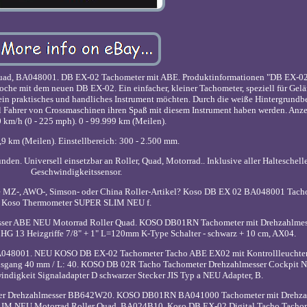
ad, BA048001. DB EX-02 Tachometer mit ABE. Produktinformationen "DB EX-0
poche mit dem neuen DB EX-02. Ein einfacher, kleiner Tachometer, speziell für Ge
 ein praktisches und handliches Instrument möchten. Durch die weiße Hintergrund
ell Fahrer von Crossmaschinen ihren Spaß mit diesem Instrument haben werden. Anze
 km/h (0 - 225 mph). 0 - 99.999 km (Meilen).
,9 km (Meilen). Einstellbereich: 300 - 2.500 mm.
den. Universell einsetzbar an Roller, Quad, Motorrad.. Inklusive aller Halteschel
Geschwindigkeitssensor.
ere MZ-, AWO-, Simson- oder China Roller-Artikel? Koso DB EX 02 BA048001 Tac
Koso Thermometer SUPER SLIM NEU f.
ser ABE NEU Motorrad Roller Quad. KOSO DB01RN Tachometer mit Drehzahlmes
13 Heizgriffe 7/8" + 1" L=120mm K-Type Schalter - schwarz + 10 cm, AX04.
48001. NEU KOSO DB EX-02 Tachometer Tacho ABE EX02 mit Kontrollleuchte
 Ausgang 40 mm / L: 40. KOSO DB 02R Tacho Tachometer Drehzahlmesser Cockpit
ndigkeit Signaladapter D schwarzer Stecker JIS Typ a NEU Adapter, B.
er Drehzahlmesser BB642W20. KOSO DB01RN BA041000 Tachometer mit Drehza
IM NEU Motorrad Roller Quad, BA024B10. Koso DB EX-02 Digital Tacho Tacho