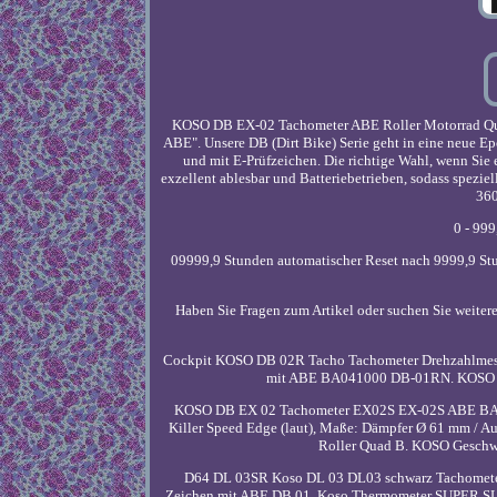
KOSO DB EX-02 Tachometer ABE Roller Motorrad Qu
ABE". Unsere DB (Dirt Bike) Serie geht in eine neue E
und mit E-Prüfzeichen. Die richtige Wahl, wenn Sie
exzellent ablesbar und Batteriebetrieben, sodass spezi
360
0 - 999
09999,9 Stunden automatischer Reset nach 9999,9 Stun
Haben Sie Fragen zum Artikel oder suchen Sie weit
Cockpit KOSO DB 02R Tacho Tachometer Drehzahlmes
mit ABE BA041000 DB-01RN. KOSO HG 
KOSO DB EX 02 Tachometer EX02S EX-02S ABE BA0
Killer Speed Edge (laut), Maße: Dämpfer Ø 61 mm /
Roller Quad B. KOSO Geschwi
D64 DL 03SR Koso DL 03 DL03 schwarz Tachomet
Zeichen mit ABE DB 01. Koso Thermometer SUPER SL