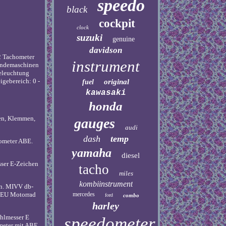
speedo
black
cockpit
clock
suzuki
genuine
davidson
2 Tachometer
instrument
ländemaschinen
beleuchtung
igebereich: 0 -
original
fuel
kawasaki
honda
len, Klemmen,
gauges
audi
dash
temp
hometer ABE.
yamaha
diesel
ser E-Zeichen
tacho
miles
kombiinstrument
n. MIVV db-
mercedes
 NEU Motorrad
ford
combo
harley
hlmesser E
speedometer
meter mit ABE