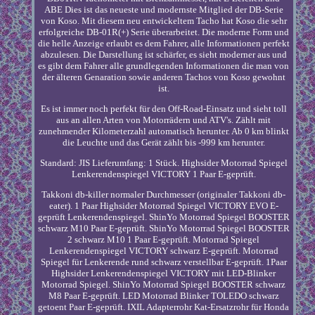
ABE Dies ist das neueste und modernste Mitglied der DB-Serie
von Koso. Mit diesem neu entwickeltem Tacho hat Koso die sehr
erfolgreiche DB-01R(+) Serie überarbeitet. Die moderne Form und
die helle Anzeige erlaubt es dem Fahrer, alle Informationen perfekt
abzulesen. Die Darstellung ist schärfer, es sieht moderner aus und
es gibt dem Fahrer alle grundlegenden Informationen die man von
der älteren Genaration sowie anderen Tachos von Koso gewohnt
ist.
Es ist immer noch perfekt für den Off-Road-Einsatz und sieht toll
aus an allen Arten von Motorrädern und ATV's. Zählt mit
zunehmender Kilometerzahl automatisch herunter. Ab 0 km blinkt
die Leuchte und das Gerät zählt bis -999 km herunter.
Standard: JIS Lieferumfang: 1 Stück. Highsider Motorrad Spiegel
Lenkerendenspiegel VICTORY 1 Paar E-geprüft.
Takkoni db-killer normaler Durchmesser (originaler Takkoni db-
eater). 1 Paar Highsider Motorrad Spiegel VICTORY EVO E-
geprüft Lenkerendenspiegel. ShinYo Motorrad Spiegel BOOSTER
schwarz M10 Paar E-geprüft. ShinYo Motorrad Spiegel BOOSTER
2 schwarz M10 1 Paar E-geprüft. Motorrad Spiegel
Lenkerendenspiegel VICTORY schwarz E-geprüft. Motorrad
Spiegel für Lenkerende rund schwarz verstellbar E-geprüft. 1Paar
Highsider Lenkerendenspiegel VICTORY mit LED-Blinker
Motorrad Spiegel. ShinYo Motorrad Spiegel BOOSTER schwarz
M8 Paar E-geprüft. LED Motorrad Blinker TOLEDO schwarz
getoent Paar E-geprüft. IXIL Adapterrohr Kat-Ersatzrohr für Honda