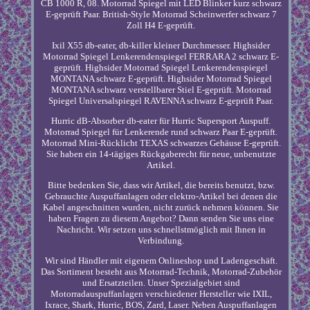
CB 1000 R, 08. Motorrad Spiegel mit LED Blinker kurz schwarz
E-geprüft Paar. British-Style Motorrad Scheinwerfer schwarz 7
Zoll H4 E-geprüft.
Ixil X55 db-eater, db-killer kleiner Durchmesser. Highsider
Motorrad Spiegel Lenkerendenspiegel FERRARA 2 schwarz E-
geprüft. Highsider Motorrad Spiegel Lenkerendenspiegel
MONTANA schwarz E-geprüft. Highsider Motorrad Spiegel
MONTANA schwarz verstellbarer Stiel E-geprüft. Motorrad
Spiegel Universalspiegel RAVENNA schwarz E-geprüft Paar.
Hurric dB-Absorber db-eater für Hurric Supersport Auspuff.
Motorrad Spiegel für Lenkerende rund schwarz Paar E-geprüft.
Motorrad Mini-Rücklicht TEXAS schwarzes Gehäuse E-geprüft.
Sie haben ein 14-tägiges Rückgaberecht für neue, unbenutzte
Artikel.
Bitte bedenken Sie, dass wir Artikel, die bereits benutzt, bzw.
Gebrauchte Auspuffanlagen oder elektro-Artikel bei denen die
Kabel angeschnitten wurden, nicht zurück nehmen können. Sie
haben Fragen zu diesem Angebot? Dann senden Sie uns eine
Nachricht. Wir setzen uns schnellstmöglich mit Ihnen in
Verbindung.
Wir sind Händler mit eigenem Onlineshop und Ladengeschäft.
Das Sortiment besteht aus Motorrad-Technik, Motorrad-Zubehör
und Ersatzteilen. Unser Spezialgebiet sind
Motorradauspuffanlagen verschiedener Hersteller wie IXIL,
Ixrace, Shark, Hurric, BOS, Zard, Laser. Neben Auspuffanlagen