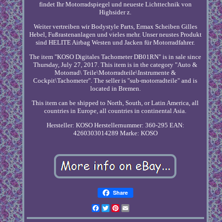
findet Ihr Motorradspiegel und neueste Lichttechnik von
Highsider z.
Weiter vertreiben wir Bodystyle Parts, Ermax Scheiben Gilles
Hebel, Fußrastenanlagen und vieles mehr. Unser neustes Produkt
sind HELITE Airbag Westen und Jacken für Motorradfahrer.
The item "KOSO Digitales Tachometer DB01RN" is in sale since
Thursday, July 27, 2017. This item is in the category "Auto &
Motorrad\ Teile\Motorradteile\Instrumente &
Cockpit\Tachometer". The seller is "sub-motorradteile" and is
located in Bremen.
This item can be shipped to North, South, or Latin America, all
countries in Europe, all countries in continental Asia.
Hersteller: KOSO
Herstellernummer: 360-295
EAN:
4260303014289
Marke: KOSO
Share
Facebook
Twitter
Pinterest
Email