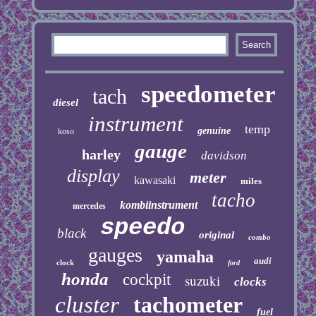
speedometer
tach
diesel
instrument
temp
genuine
koso
gauge
harley
davidson
display
meter
kawasaki
miles
tacho
kombiinstrument
mercedes
speedo
black
original
combo
gauges
yamaha
audi
clock
ford
honda
cockpit
suzuki
clocks
cluster
tachometer
fuel