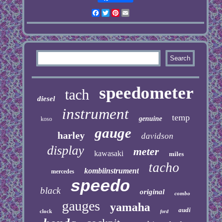
Facebook
Twitter
Pinterest
Email
speedometer
tach
diesel
instrument
temp
genuine
koso
gauge
harley
davidson
display
meter
kawasaki
miles
tacho
kombiinstrument
mercedes
speedo
black
original
combo
gauges
yamaha
audi
clock
ford