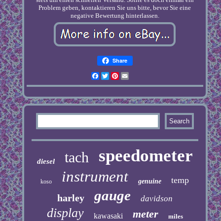
Problem geben, kontaktieren Sie uns bitte, bevor Sie eine
negative Bewertung hinterlassen.
Share
Facebook
Twitter
Pinterest
Email
speedometer
tach
diesel
instrument
temp
genuine
koso
gauge
harley
davidson
display
meter
kawasaki
miles