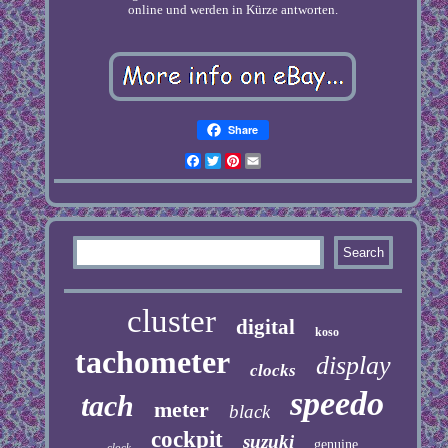
online und werden in Kürze antworten.
Share
Facebook
Twitter
Pinterest
Email
cluster
digital
koso
tachometer
display
clocks
speedo
tach
meter
black
cockpit
suzuki
genuine
clock