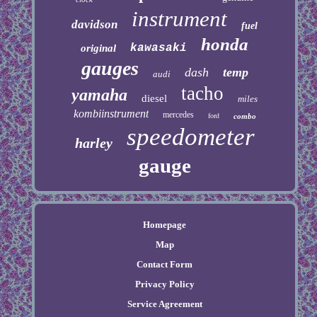
instrument
davidson
fuel
honda
kawasaki
original
gauges
dash
temp
audi
tacho
yamaha
diesel
miles
kombiinstrument
mercedes
ford
combo
speedometer
harley
gauge
Homepage
Map
Contact Form
Privacy Policy
Service Agreement