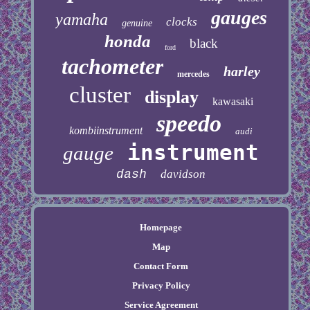
gauges
yamaha
clocks
genuine
honda
black
ford
tachometer
harley
mercedes
cluster
display
kawasaki
speedo
kombiinstrument
audi
instrument
gauge
dash
davidson
Homepage
Map
Contact Form
Privacy Policy
Service Agreement