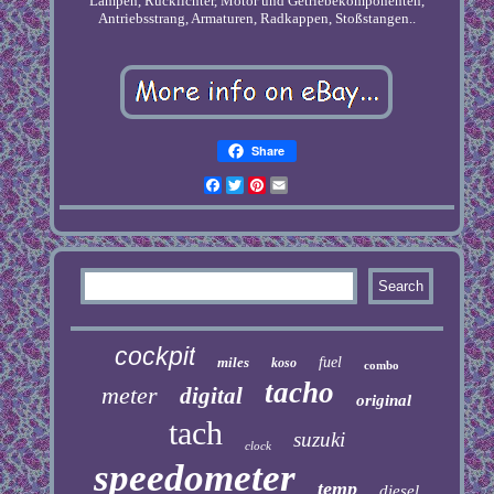
Lampen, Rücklichter, Motor und Getriebekomponenten,
Antriebsstrang, Armaturen, Radkappen, Stoßstangen..
Share
Facebook
Twitter
Pinterest
Email
cockpit
miles
fuel
koso
combo
tacho
meter
digital
original
tach
suzuki
clock
speedometer
temp
diesel