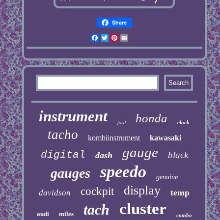
Share
Facebook
Twitter
Pinterest
Email
instrument
honda
clock
ford
tacho
kombiinstrument
kawasaki
gauge
digital
black
dash
speedo
gauges
genuine
display
cockpit
temp
davidson
cluster
tach
audi
miles
combo