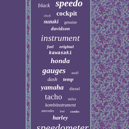
speedo
black
cockpit
clock
suzuki
genuine
davidson
instrument
original
fuel
kawasaki
honda
gauges
audi
dash
temp
yamaha
diesel
tacho
miles
kombiinstrument
mercedes
ford
combo
harley
speedometer