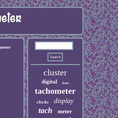
meter
cluster
digital
koso
tachometer
display
clocks
tach
meter