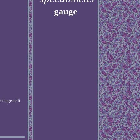
gauge
dargestellt.