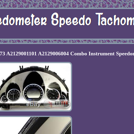
73 A2129001101 A2129006004 Combo Instrument Speedo