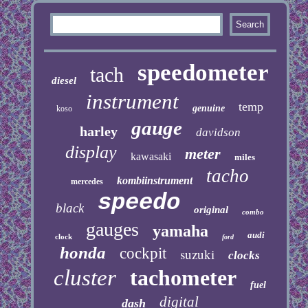
speedometer
tach
diesel
instrument
temp
genuine
koso
gauge
harley
davidson
display
meter
kawasaki
miles
tacho
kombiinstrument
mercedes
speedo
black
original
combo
gauges
yamaha
audi
clock
ford
honda
cockpit
suzuki
clocks
cluster
tachometer
fuel
digital
dash