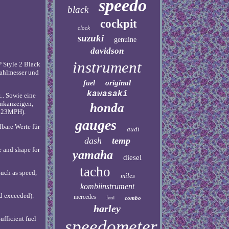
speedo
black
cockpit
clock
suzuki
genuine
davidson
instrument
 Style 2 Black
zahlmesser und
original
fuel
kawasaki
.. Sowie eine
inkanzeigen,
honda
 223MPH).
gauges
lbare Werte für
audi
dash
temp
 and shape for
yamaha
diesel
tacho
such as speed,
miles
kombiinstrument
ed exceeded).
mercedes
ford
combo
harley
ufficient fuel
speedometer