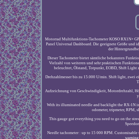
Motorrad Multifunktions-Tachometer KOSO RX1N+ GP St
Panel Universal Dashboard. Die geeignete Größe und id
der Hintergrundbe
Dieser Tachometer bietet sämtliche bekannten Funktio
Vielzahl von weiteren und sehr praktischen Funktionen
beleuchtet, Ölstand, Totpunkt, EOBD, Shift Ligh
Drehzahlmesser bis zu 15.000 U/min. Shift light, zwei e
T
Aufzeichnung von Geschwindigkeit, Motordrehzahl, Höch
y
With its illuminated needle and backlight the RX-1N is 
odometer, tripmeter, RPM, sh
This gauge got everything you need to go on the street!
Speedom
Needle tachometer : up to 15 000 RPM. Customisable shi
warning