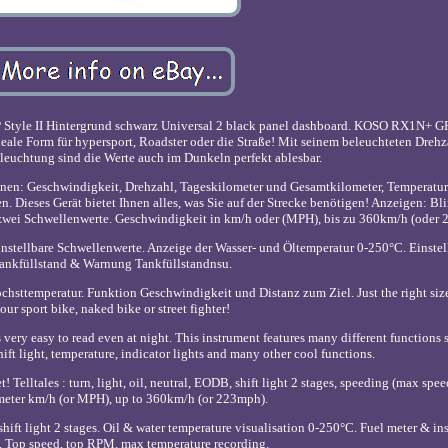
yle II Hintergrund schwarz Universal 2 black panel dashboard. KOSO RX1N+ GP
eale Form für hypersport, Roadster oder die Straße! Mit seinem beleuchteten Dreh
leuchtung sind die Werte auch im Dunkeln perfekt ablesbar.
nen: Geschwindigkeit, Drehzahl, Tageskilometer und Gesamtkilometer, Temperatur.
. Dieses Gerät bietet Ihnen alles, was Sie auf der Strecke benötigen! Anzeigen: Bl
t zwei Schwellenwerte. Geschwindigkeit in km/h oder (MPH), bis zu 360km/h (oder
instellbare Schwellenwerte. Anzeige der Wasser- und Öltemperatur 0-250°C. Einstel
ankfüllstand & Warnung Tankfüllstandnsu.
sttemperatur. Funktion Geschwindigkeit und Distanz zum Ziel. Just the right size
our sport bike, naked bike or street fighter!
very easy to read even at night. This instrument features many different functions 
ift light, temperature, indicator lights and many other cool functions.
 Telltales : turn, light, oil, neutral, EODB, shift light 2 stages, speeding (max spe
eter km/h (or MPH), up to 360km/h (or 223mph).
ft light 2 stages. Oil & water temperature visualisation 0-250°C. Fuel meter & ins
. Top speed, top RPM, max temperature recording.