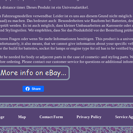
 distance timer. Dieses Produkt ist ein Universalartikel.
nen Fahrzeugmodellen verwendbar. Leider ist es uns aus diesem Grund nicht möglich
uad) zu machen. Das bedeutet auch: Besonderheiten wie Bauform bei Batterien, der
rüft werden. Es ist auch möglich, dass kleiner Umbauarbeiten an Karosserie oder
nd Stylingteilen. Wir empfehlen, dass Sie das Produktbild vor der Bestellung prüfe
eren Fragen oder wenn Sie mehr Informationen benötigen. This product is a universa
Unfortunately, it also means, that we cannot give information about your specific veh
e the build for batteries, socket for lamps or engine type for oil has to be verified b
ght be needed for body or adjacent parts in the case of cosmetic- and styling parts
ore ordering. Please contact our customer service for questions or additional infor
Share
ge
Map
Contact Form
Privacy Policy
Service A