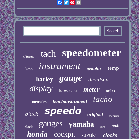
Facebook
Twitter
Pinterest
Email
speedometer
tach
diesel
instrument
temp
genuine
koso
gauge
harley
davidson
display
meter
kawasaki
miles
tacho
kombiinstrument
mercedes
speedo
black
original
combo
gauges
yamaha
audi
clock
ford
honda
cockpit
suzuki
clocks