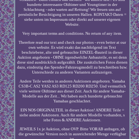
hunderte interessante Oldtimer und Youngtimer in der
Schlachtung - oder warten auf Rettung! Wir freuen uns auf
persönliche Besichtigung in unseren Hallen. KONTAKT-Daten =
siehe unten im Impressum oder direkt auf unserer eigenen
Website.
Very important terms and conditions. No return of any item.
Therefore read our text and check our photos - even better at our
own website. Es wird exakt das nachfolgend im Text
beschriebene, alte und gebrauchte EINZEL-Bauteil in dieser
Auktion angeboten - OHNE irgendwelche Anbauteile, es sei denn
diese sind ausdrücklich aufgezählt. Die zusätzlichen Fotos dienen
dazu, eindeutig das Spender-Fahrzeugmodell zu beschreiben bzw.
Unterschiede zu anderen Varianten aufzuzeigen.
Andere Teile werden in anderen Auktionen angeboten. Yamaha
CS3B-C AS2 YAS2 AS3 RD125 RD200 RD250. Und vermutlich
viele weitere Oldtimer aus dieser Zeit. Auch für andere Yamaha-
Modelle aus der Zeit... Wir haben auch hunderte gebrauchte
Yamahas geschlachtet.
EIN NOS ORIGINALTEIL in dieser Auktion! ANDERE Teile =
siehe andere Auktionen. Auch für andere Modelle vorhanden, s
iehe Fotos & ANDERE Auktionen.
JEWEILS 1x je Auktion, ohne OVP. Bitte VORAB anfragen, ob
die gewünschte Version noch in ausreichender Menge verfügbar
ist.