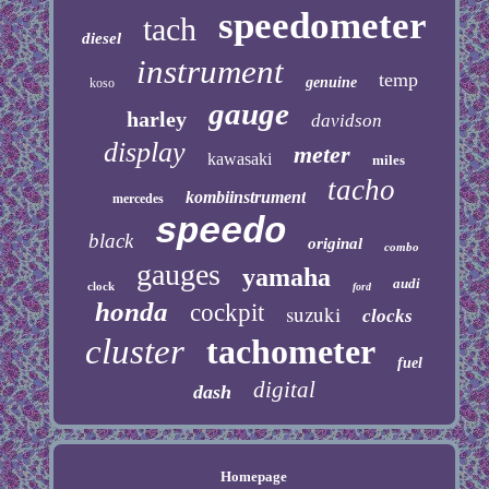
speedometer
tach
diesel
instrument
temp
genuine
koso
gauge
harley
davidson
display
meter
kawasaki
miles
tacho
kombiinstrument
mercedes
speedo
black
original
combo
gauges
yamaha
audi
clock
ford
honda
cockpit
suzuki
clocks
cluster
tachometer
fuel
digital
dash
Homepage