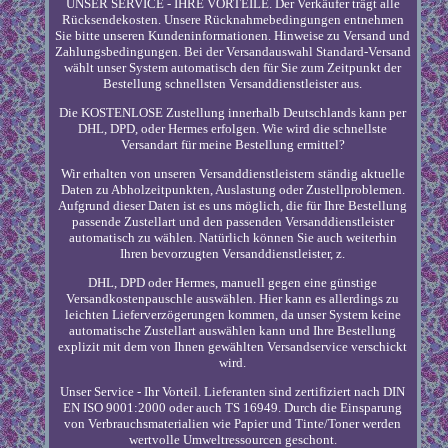
UNSER SERVICE - IHRE VORTEILE. Der Verkäufer trägt alle
Rücksendekosten. Unsere Rücknahmebedingungen entnehmen
Sie bitte unseren Kundeninformationen. Hinweise zu Versand und
Zahlungsbedingungen. Bei der Versandauswahl Standard-Versand
wählt unser System automatisch den für Sie zum Zeitpunkt der
Bestellung schnellsten Versanddienstleister aus.
Die KOSTENLOSE Zustellung innerhalb Deutschlands kann per
DHL, DPD, oder Hermes erfolgen. Wie wird die schnellste
Versandart für meine Bestellung ermittel?
Wir erhalten von unseren Versanddienstleistern ständig aktuelle
Daten zu Abholzeitpunkten, Auslastung oder Zustellproblemen.
Aufgrund dieser Daten ist es uns möglich, die für Ihre Bestellung
passende Zustellart und den passenden Versanddienstleister
automatisch zu wählen. Natürlich können Sie auch weiterhin
Ihren bevorzugten Versanddienstleister, z.
DHL, DPD oder Hermes, manuell gegen eine günstige
Versandkostenpauschle auswählen. Hier kann es allerdings zu
leichten Lieferverzögerungen kommen, da unser System keine
automatische Zustellart auswählen kann und Ihre Bestellung
explizit mit dem von Ihnen gewählten Versandservice verschickt
wird.
Unser Service - Ihr Vorteil. Lieferanten sind zertifiziert nach DIN
EN ISO 9001:2000 oder auch TS 16949. Durch die Einsparung
von Verbrauchsmaterialien wie Papier und Tinte/Toner werden
wertvolle Umweltressourcen geschont.