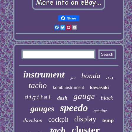
Share
Facebook
Twitter
Pinterest
Email
instrument
honda
clock
ford
tacho
kombiinstrument
kawasaki
gauge
digital
black
dash
speedo
gauges
genuine
display
cockpit
temp
davidson
cluster
tach