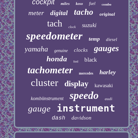
cockpit
miles
fuel
koso
combo
tacho
meter
digital
original
tach
suzuki
clock
speedometer
temp
diesel
gauges
yamaha
clocks
genuine
honda
black
ford
tachometer
harley
mercedes
cluster
display
kawasaki
speedo
kombiinstrument
audi
instrument
gauge
dash
davidson