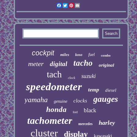
Facebook
Twitter
Pinterest
Email
cockpit
miles
fuel
koso
combo
tacho
meter
digital
original
tach
suzuki
clock
speedometer
temp
diesel
gauges
yamaha
clocks
genuine
honda
black
ford
tachometer
harley
mercedes
cluster
display
kawasaki