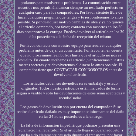
podamos para resolver tus problemas. La comunicación entre
nosotros nos permitirá alcanzar siempre un resultado perfecto en
cualquier caso para los compradores. Por favor, siéntete libre de
hacer cualquier pregunta que tengas y te responderemos lo antes
posible. Si por cualquier motivo cambias de idea y ya no quieres
el artículo comprado, por favor, contacta con nosotros en los 30
días posteriores a la entrega. Puedes devolver al artículo en los 30
días posteriores a la fecha de recepción del mismo.
Por favor, contacta con nuestro equipo para resolver cualquier
problema antes de dejar un comentario. Por favor, ten en cuenta
que no procesamos reembolsos hasta que el artículo no nos es
devuelto. En cuanto recibamos el artículo, verificaremos nuestras
marcas secretas y te devolveremos el dinero lo antes posible. El
comprador tiene que CONTACTAR CON NOSOTROS antes de
devolver el artículo.
Los artículos deben ser devueltos en su embalaje y estado
originales. Todos nuestros artículos están marcados de forma
segura o visible y solo las devoluciones de estos serán aceptadas y
reembolsadas.
Los gastos de devolución son por cuenta del comprador. Si se
recibe el artículo dañado es muy importante informarnos del daño
en las 24 horas posteriores a la entrega.
La falta de información impedirá que podamos presentar una
reclamación al repartidor. Si el artículo llega roto, arañado, etc. Y
esto ha sido claramente causado durante el transporte, por favor,