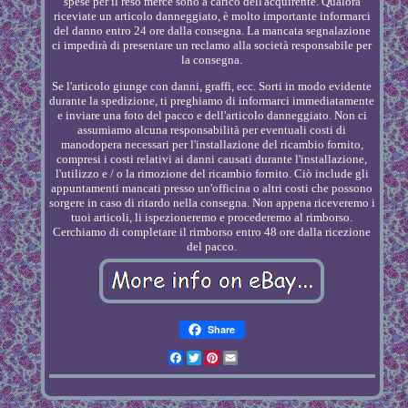
spese per il reso merce sono a carico dell'acquirente. Qualora
riceviate un articolo danneggiato, è molto importante informarci
del danno entro 24 ore dalla consegna. La mancata segnalazione
ci impedirà di presentare un reclamo alla società responsabile per
la consegna.
Se l'articolo giunge con danni, graffi, ecc. Sorti in modo evidente
durante la spedizione, ti preghiamo di informarci immediatamente
e inviare una foto del pacco e dell'articolo danneggiato. Non ci
assumiamo alcuna responsabilità per eventuali costi di
manodopera necessari per l'installazione del ricambio fornito,
compresi i costi relativi ai danni causati durante l'installazione,
l'utilizzo e / o la rimozione del ricambio fornito. Ciò include gli
appuntamenti mancati presso un'officina o altri costi che possono
sorgere in caso di ritardo nella consegna. Non appena riceveremo i
tuoi articoli, li ispezioneremo e procederemo al rimborso.
Cerchiamo di completare il rimborso entro 48 ore dalla ricezione
del pacco.
Share
Facebook
Twitter
Pinterest
Email