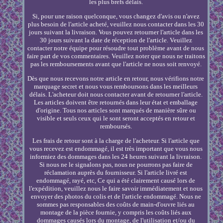
les plus brefs délais.
Si, pour une raison quelconque, vous changez d'avis ou n'avez
plus besoin de l'article acheté, veuillez nous contacter dans les 30
jours suivant la livraison. Vous pouvez retourner l'article dans les
30 jours suivant la date de réception de l'article. Veuillez
contacter notre équipe pour résoudre tout problème avant de nous
faire part de vos commentaires. Veuillez noter que nous ne traitons
pas les remboursements avant que l'article ne nous soit renvoyé.
Dès que nous recevons notre article en retour, nous vérifions notre
marquage secret et nous vous remboursons dans les meilleurs
délais. L'acheteur doit nous contacter avant de retourner l'article.
Les articles doivent être retournés dans leur état et emballage
d'origine. Tous nos articles sont marqués de manière sûre ou
visible et seuls ceux qui le sont seront acceptés en retour et
remboursés.
Les frais de retour sont à la charge de l'acheteur. Si l'article que
vous recevez est endommagé, il est très important que vous nous
informiez des dommages dans les 24 heures suivant la livraison.
Si nous ne le signalons pas, nous ne pourrons pas faire de
réclamation auprès du fournisseur. Si l'article livré est
endommagé, rayé, etc, Ce qui a été clairement causé lors de
l'expédition, veuillez nous le faire savoir immédiatement et nous
envoyer des photos du colis et de l'article endommagé. Nous ne
sommes pas responsables des coûts de main-d'ouvre liés au
montage de la pièce fournie, y compris les coûts liés aux
dommages causés lors du montage, de l'utilisation et/ou du