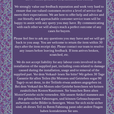
We strongly value our feedback reputation and work very hard to
ensure that our valued customers receive a level of service that
meets their expectations. We are here to offer help and advice and
our friendly and approachable customer service team will be
happy to assist with any query you may have. By communicating
with each other we will always reach a perfect outcome of any
cases for buyers.
Please feel free to ask any questions you may have and we will get
back to you asap. You are welcome to return the item within 30
days after the item receipt day. Please contact our team to resolve
any issues before leaving feedback. If item arrives broken,
scratched, etc.
We do not accept liability for any labour costs involved in the
installation of the supplied part, including costs related to damage
caused during the installation, usage and/or removal of the
supplied part. Vor dem Verkauf- lesen Sie bitte! Wir geben 30 Tage
Garantie für allen Teilen (für Motoren und Getrieben sogar 90
Tage)- es sei denn, in der Teilinfo etwas anderes angegeben ist.
Bei dem Verkauf des Motors oder Getriebe berechnen wir keinen
zusätzlichen Kosten/Kautionen. Sie brauchen Ihren alten
Motor/Getriebe nicht versenden. Alle unsere Artikel stammen aus
den gebrauchten Fahrzeugen, und können Gebrauchsspuren
aufweisen- siehe Bilder in Anzeigen. Wenn Sie sich nicht sicher
sind, ob dieses Teil zu Ihrem Fahrzeug passt oder andere Fragen
haben kontaktieren Sie uns.