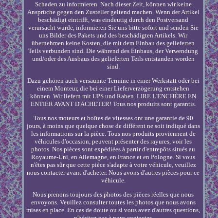
Schaden zu informieren. Nach dieser Zeit, können wir keine
Ansprüche gegen den Zusteller geltend machen. Wenn der Artikel
beschädigt eintrifft, was eindeutig durch den Postversand
verursacht wurde, informieren Sie uns bitte sofort und senden Sie
uns Bilder des Pakets und des beschädigten Artikels. Wir
übernehmen keine Kosten, die mit dem Einbau des gelieferten
Teils verbunden sind. Die während des Einbaus, der Verwendung
und/oder des Ausbaus des gelieferten Teils entstanden worden
sind.
Dazu gehören auch versäumte Termine in einer Werkstatt oder bei
einem Monteur, die bei einer Lieferverzögerung entstehen
können. Wir liefern mit UPS und Raben. LIRE L'ENCHÈRE EN
ENTIER AVANT D'ACHETER! Tous nos produits sont garantis.
Tous nos moteurs et boîtes de vitesses ont une garantie de 90
jours, à moins que quelque chose de différent ne soit indiqué dans
les informations sur la pièce. Tous nos produits proviennent de
véhicules d'occasion, peuvent présenter des rayures, voir les
photos. Nos pièces sont expédiées à partir d'entrepôts situés au
Royaume-Uni, en Allemagne, en France et en Pologne. Si vous
n'êtes pas sûr que cette pièce s'adapte à votre véhicule, veuillez
nous contacter avant d'acheter. Nous avons d'autres pièces pour ce
véhicule.
Nous prenons toujours des photos des pièces réelles que nous
envoyons. Veuillez consulter toutes les photos que nous avons
mises en place. En cas de doute ou si vous avez d'autres questions,
n'hésitez pas à nous contacter.