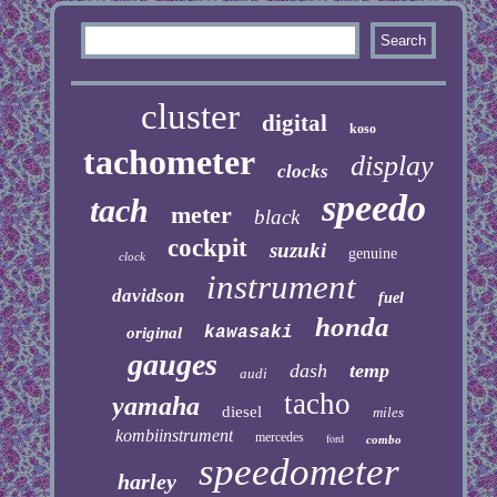
cluster
digital
koso
tachometer
display
clocks
speedo
tach
meter
black
cockpit
suzuki
genuine
clock
instrument
davidson
fuel
honda
kawasaki
original
gauges
dash
temp
audi
tacho
yamaha
diesel
miles
kombiinstrument
mercedes
ford
combo
speedometer
harley