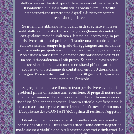
dell'assistenza clienti disponibile ed accessibili, sarà lieto di
rispondere a qualsiasi domanda tu possa avere. La nostra
preoccupazione numero uno è quella di ricevere sempre
recensioni positive.
Se ritieni che abbiamo fatto qualcosa di sbagliato e non sei
soddisfatto della nostra transazione, ti preghiamo di contattarci
con qualsiasi metodo indicato e faremo del nostro meglio per
risolvere tutti i tuoi problemi. Tramite una comunicazione
reciproca saremo sempre in grado di raggiungere una soluzione
soddisfacente per qualsiasi tipo di situazione con gli acquirenti.
Non esitare a porre tutte le domande che potrebbero venirti in
mente, ti risponderemo al più presto. Se per qualsiasi motivo
dovessi cambiare idea o non necessitassi più dell'articolo
acquistato, ti preghiamo di contattarci entro 30 giorni dalla
consegna. Puoi restituire l'articolo entro 30 giorni dal giorno del
ricevimento dell'articolo.
Si prega di contattare il nostro team per risolvere eventuali
problemi prima di lasciare una recensione. Si prega di notare che
non effettuiamo rimborsi fino a quando l'articolo non ci verrà
rispedito. Non appena ricevuto il nostro articolo, verificheremo la
nostra marcatura segreta e procederemo al più presto al rimborso.
L'acquirente deve CONTATTARCI prima di restituire l'oggetto.
Gli articoli devono essere restituiti nelle condizioni e nelle
confezioni originali. Tutti i nostri articoli sono contrassegnati in
modo sicuro o visibile e solo tali saranno accettati e rimborsati. Le