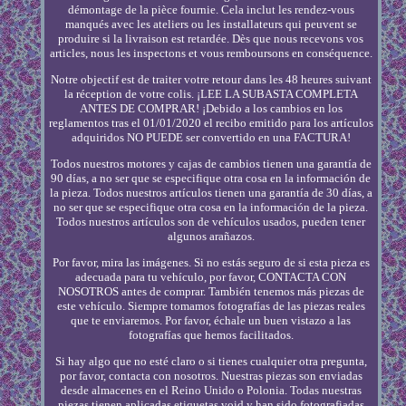
démontage de la pièce fournie. Cela inclut les rendez-vous
manqués avec les ateliers ou les installateurs qui peuvent se
produire si la livraison est retardée. Dès que nous recevons vos
articles, nous les inspectons et vous remboursons en conséquence.
Notre objectif est de traiter votre retour dans les 48 heures suivant
la réception de votre colis. ¡LEE LA SUBASTA COMPLETA
ANTES DE COMPRAR! ¡Debido a los cambios en los
reglamentos tras el 01/01/2020 el recibo emitido para los artículos
adquiridos NO PUEDE ser convertido en una FACTURA!
Todos nuestros motores y cajas de cambios tienen una garantía de
90 días, a no ser que se especifique otra cosa en la información de
la pieza. Todos nuestros artículos tienen una garantía de 30 días, a
no ser que se especifique otra cosa en la información de la pieza.
Todos nuestros artículos son de vehículos usados, pueden tener
algunos arañazos.
Por favor, mira las imágenes. Si no estás seguro de si esta pieza es
adecuada para tu vehículo, por favor, CONTACTA CON
NOSOTROS antes de comprar. También tenemos más piezas de
este vehículo. Siempre tomamos fotografías de las piezas reales
que te enviaremos. Por favor, échale un buen vistazo a las
fotografías que hemos facilitados.
Si hay algo que no esté claro o si tienes cualquier otra pregunta,
por favor, contacta con nosotros. Nuestras piezas son enviadas
desde almacenes en el Reino Unido o Polonia. Todas nuestras
piezas tienen aplicadas etiquetas void y han sido fotografiadas