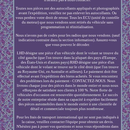
Toutes nos pièces ont des autocollants appliqués et photographiés
avant l'expédition, veuillez ne pas enlever les autocollants. Ou
vous perdrez votre droit de retour. Tous les ECU (unité de contrôle
du moteur) que nous vendons sont retirés du véhicule sans
programmation ni réinitialisation.
Nous n'avons pas de codes pour les radios que nous vendons. (sauf
indication contraire dans la section information). Assurez-vous
que vous pouvez le décoder.
LHD désigne une pièce d'un véhicule dont le volant se trouve du
côté gauche (que l'on trouve dans la plupart des pays d'Europe,
des États-Unis et d'autres pays) RHD désigne une pièce d'un
véhicule dont le volant se trouve sur le côté droit (que l'on trouve
au Royaume-Uni, en Australie et ailleurs). Le paiement doit être
effectué avant l'expédition des biens achetés. Si vous rencontrez
des problèmes lors du paiement - CONTACTEZ-NOUS. Nous
livrons chaque jour des pièces dans le monde entier et nous nous
efforçons de satisfaire nos clients à 100 %. Notre flotte de
véhicules d'occasion est renouvelée quotidiennement. Le succès
de notre entreprise réside dans sa capacité à expédier facilement
des pièces automobiles dans le monde entier à une clientèle de
détail et commerciale toujours plus nombreuse.
Pour les frais de transport international qui ne sont pas indiqués à
la caisse, veuillez contacter l'équipe pour obtenir un devis.
N'hésitez pas à poser vos questions et nous vous répondrons dans