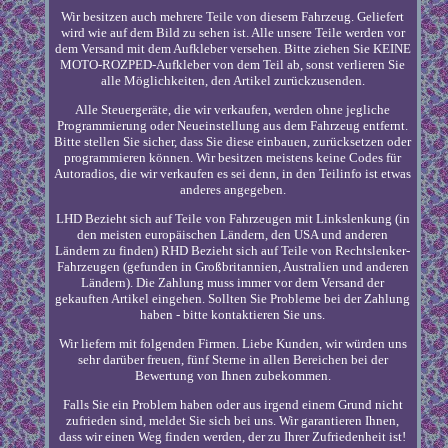
Wir besitzen auch mehrere Teile von diesem Fahrzeug. Geliefert
wird wie auf dem Bild zu sehen ist. Alle unsere Teile werden vor
dem Versand mit dem Aufkleber versehen. Bitte ziehen Sie KEINE
MOTO-ROZPED-Aufkleber von dem Teil ab, sonst verlieren Sie
alle Möglichkeiten, den Artikel zurückzusenden.
Alle Steuergeräte, die wir verkaufen, werden ohne jegliche
Programmierung oder Neueinstellung aus dem Fahrzeug entfernt.
Bitte stellen Sie sicher, dass Sie diese einbauen, zurücksetzen oder
programmieren können. Wir besitzen meistens keine Codes für
Autoradios, die wir verkaufen es sei denn, in den Teilinfo ist etwas
anderes angegeben.
LHD Bezieht sich auf Teile von Fahrzeugen mit Linkslenkung (in
den meisten europäischen Ländern, den USA und anderen
Ländern zu finden) RHD Bezieht sich auf Teile von Rechtslenker-
Fahrzeugen (gefunden in Großbritannien, Australien und anderen
Ländern). Die Zahlung muss immer vor dem Versand der
gekauften Artikel eingehen. Sollten Sie Probleme bei der Zahlung
haben - bitte kontaktieren Sie uns.
Wir liefern mit folgenden Firmen. Liebe Kunden, wir würden uns
sehr darüber freuen, fünf Sterne in allen Bereichen bei der
Bewertung von Ihnen zubekommen.
Falls Sie ein Problem haben oder aus irgend einem Grund nicht
zufrieden sind, meldet Sie sich bei uns. Wir garantieren Ihnen,
dass wir einen Weg finden werden, der zu Ihrer Zufriedenheit ist!