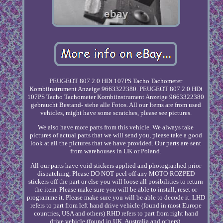
PEUGEOT 807 2.0 HDi 107PS Tacho Tachometer
Kombiinstrument Anzeige 9663322380. PEUGEOT 807 2.0 HDi
107PS Tacho Tachometer Kombiinstrument Anzeige 9663322380
gebraucht Bestand- siehe alle Fotos. All our Items are from used
vehicles, might have some scratches, please see pictures.
We also have more parts from this vehicle. We always take
pictures of actual parts that we will send you, please take a good
look at all the pictures that we have provided. Our parts are sent
from warehouses in UK or Poland.
All our parts have void stickers applied and photographed prior
dispatching, Please DO NOT peel off any MOTO-ROZPED
stickers off the part or else you will loose all posibilities to return
the item. Please make sure you will be able to install, reset or
programme it. Please make sure you will be able to decode it. LHD
refers to part from left hand drive vehicle (found in most Europe
countries, USA and others) RHD refers to part from right hand
drive vehicle (found in UK, Australia and others).