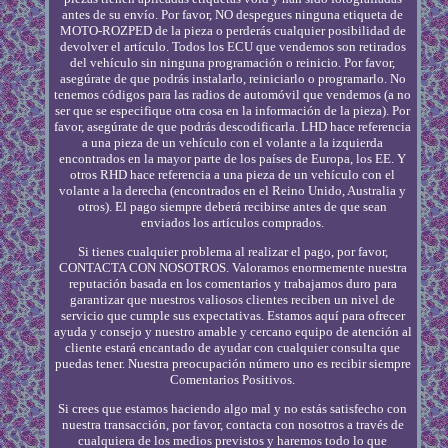
antes de su envío. Por favor, NO despegues ninguna etiqueta de
MOTO-ROZPED de la pieza o perderás cualquier posibilidad de
devolver el artículo. Todos los ECU que vendemos son retirados
del vehículo sin ninguna programación o reinicio. Por favor,
asegúrate de que podrás instalarlo, reiniciarlo o programarlo. No
tenemos códigos para las radios de automóvil que vendemos (a no
ser que se especifique otra cosa en la información de la pieza). Por
favor, asegúrate de que podrás descodificarla. LHD hace referencia
a una pieza de un vehículo con el volante a la izquierda
encontrados en la mayor parte de los países de Europa, los EE. Y
otros RHD hace referencia a una pieza de un vehículo con el
volante a la derecha (encontrados en el Reino Unido, Australia y
otros). El pago siempre deberá recibirse antes de que sean
enviados los artículos comprados.
Si tienes cualquier problema al realizar el pago, por favor,
CONTACTA CON NOSOTROS. Valoramos enormemente nuestra
reputación basada en los comentarios y trabajamos duro para
garantizar que nuestros valiosos clientes reciben un nivel de
servicio que cumple sus expectativas. Estamos aquí para ofrecer
ayuda y consejo y nuestro amable y cercano equipo de atención al
cliente estará encantado de ayudar con cualquier consulta que
puedas tener. Nuestra preocupación número uno es recibir siempre
Comentarios Positivos.
Si crees que estamos haciendo algo mal y no estás satisfecho con
nuestra transacción, por favor, contacta con nosotros a través de
cualquiera de los medios previstos y haremos todo lo que