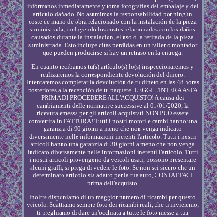
infórmanos inmediatamente y toma fotografías del embalaje y del
artículo dañado. No asumimos la responsabilidad por ningún
coste de mano de obra relacionado con la instalación de la pieza
suministrada, incluyendo los costes relacionados con los daños
causados durante la instalación, el uso o la retirada de la pieza
suministrada. Esto incluye citas perdidas en un taller o montador
que pueden producirse si hay un retraso en la entrega.
En cuanto recibamos tu(s) artículo(s) lo(s) inspeccionaremos y
realizaremos la correspondiente devolución del dinero.
Intentaremos completar la devolución de tu dinero en las 48 horas
posteriores a la recepción de tu paquete. LEGGI L'INTERA ASTA
PRIMA DI PROCEDERE ALL'ACQUISTO! A causa dei
cambiamenti delle normative successive al 01/01/2020, la
ricevuta emessa per gli articoli acquistati NON PUÒ essere
convertita in FATTURA! Tutti i nostri motori e cambi hanno una
garanzia di 90 giorni a meno che non venga indicato
diversamente nelle informazioni inerenti l'articolo. Tutti i nostri
articoli hanno una garanzia di 30 giorni a meno che non venga
indicato diversamente nelle informazioni inerenti l'articolo. Tutti
i nostri articoli provengono da veicoli usati, possono presentare
alcuni graffi, si prega di vedere le foto. Se non sei sicuro che un
determinato articolo sia adatto per la tua auto, CONTATTACI
prima dell'acquisto.
Inoltre disponiamo di un maggior numero di ricambi per questo
veicolo. Scattiamo sempre foto dei ricambi reali, che ti invieremo;
ti preghiamo di dare un'occhiata a tutte le foto messe a tua