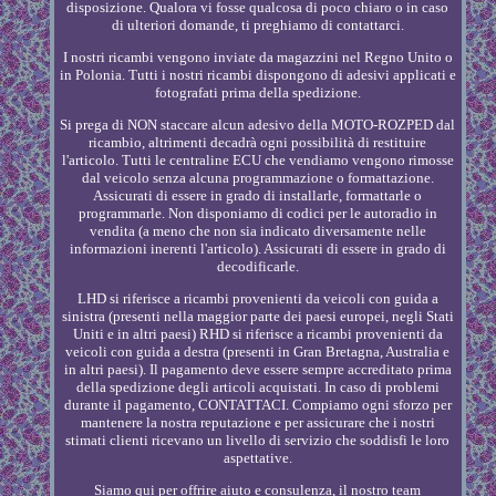
disposizione. Qualora vi fosse qualcosa di poco chiaro o in caso
di ulteriori domande, ti preghiamo di contattarci.
I nostri ricambi vengono inviate da magazzini nel Regno Unito o
in Polonia. Tutti i nostri ricambi dispongono di adesivi applicati e
fotografati prima della spedizione.
Si prega di NON staccare alcun adesivo della MOTO-ROZPED dal
ricambio, altrimenti decadrà ogni possibilità di restituire
l'articolo. Tutti le centraline ECU che vendiamo vengono rimosse
dal veicolo senza alcuna programmazione o formattazione.
Assicurati di essere in grado di installarle, formattarle o
programmarle. Non disponiamo di codici per le autoradio in
vendita (a meno che non sia indicato diversamente nelle
informazioni inerenti l'articolo). Assicurati di essere in grado di
decodificarle.
LHD si riferisce a ricambi provenienti da veicoli con guida a
sinistra (presenti nella maggior parte dei paesi europei, negli Stati
Uniti e in altri paesi) RHD si riferisce a ricambi provenienti da
veicoli con guida a destra (presenti in Gran Bretagna, Australia e
in altri paesi). Il pagamento deve essere sempre accreditato prima
della spedizione degli articoli acquistati. In caso di problemi
durante il pagamento, CONTATTACI. Compiamo ogni sforzo per
mantenere la nostra reputazione e per assicurare che i nostri
stimati clienti ricevano un livello di servizio che soddisfi le loro
aspettative.
Siamo qui per offrire aiuto e consulenza, il nostro team