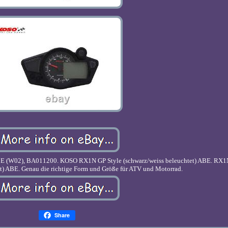
ABE (W02), BA011200. KOSO RX1N GP Style (schwarz/weiss beleuchtet) ABE. RX1
et) ABE. Genau die richtige Form und Größe für ATV und Motorrad.
Share