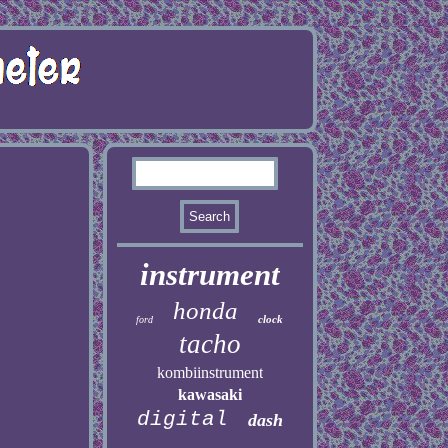
instrument
honda
clock
ford
tacho
kombiinstrument
kawasaki
digital
dash