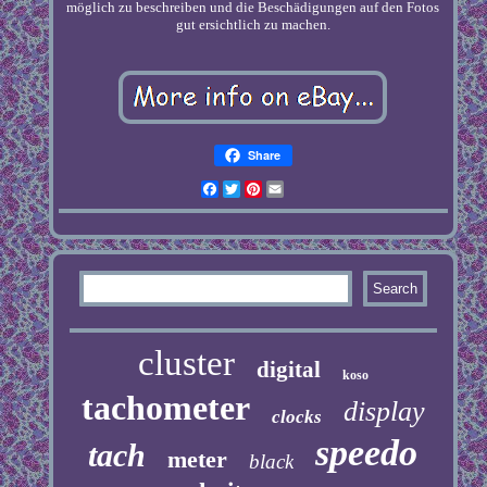
möglich zu beschreiben und die Beschädigungen auf den Fotos
gut ersichtlich zu machen.
Share
Facebook
Twitter
Pinterest
Email
cluster
digital
koso
tachometer
display
clocks
speedo
tach
meter
black