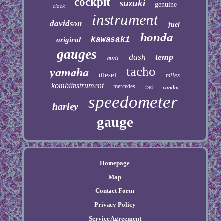
cockpit
suzuki
genuine
clock
instrument
davidson
fuel
honda
kawasaki
original
gauges
dash
temp
audi
tacho
yamaha
diesel
miles
kombiinstrument
mercedes
ford
combo
speedometer
harley
gauge
Homepage
Map
Contact Form
Privacy Policy
Service Agreement