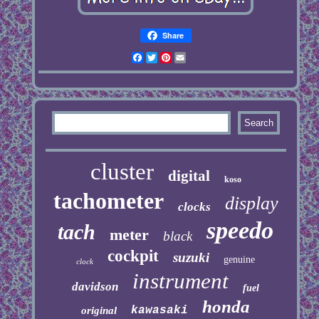
Share
Facebook
Twitter
Pinterest
Email
cluster
digital
koso
tachometer
display
clocks
speedo
tach
meter
black
cockpit
suzuki
genuine
clock
instrument
davidson
fuel
honda
kawasaki
original