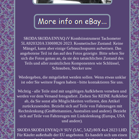
SKODA SKODA ENYAQ iV Kombiinstrument Tachometer
5LA920320A 33069826 2023. Kosmetischer Zustand: Keine
Mängel, kann aber einige Gebrauchsspuren aufweisen. Das
angebotene Teil ist das auf den Fotos gezeigte. Bitte sehen Sie
sich die Fotos genau an, da sie den tatsächlichen Zustand des
Teils und aller zusätzlichen Komponenten wie Schlüssel,
Schrauben, Stecker usw.
Wiedergeben, die mitgeliefert werden sollen. Wenn etwas unklar
ist oder Sie weitere Fragen haben - bitte kontaktieren Sie uns.
Wichtig - alle Teile sind mit ungültigen Aufklebern versehen und
werden vor dem Versand fotografiert. Ziehen Sie KEINE Aufkleber
ab, da Sie sonst alle Möglichkeiten verlieren, den Artikel
zurückzusenden. Bezieht sich auf Teile von Fahrzeugen mit
Rechtslenkung (Großbritannien, Australien und andere). Bezieht
sich auf Teile von Fahrzeugen mit Linkslenkung (Europa, USA
und andere).
SKODA SKODA ENYAQ iV SUV (5AC, 5AZ) 80X 4x4 2023 LHD.
Für Käufer außerhalb der EU angeboten. Es handelt sich um einen