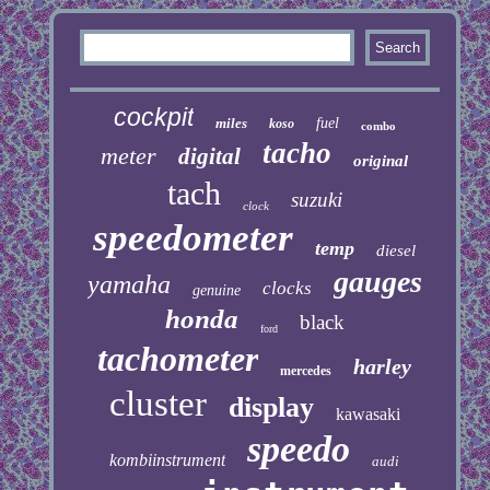
cockpit
miles
fuel
koso
combo
tacho
meter
digital
original
tach
suzuki
clock
speedometer
temp
diesel
gauges
yamaha
clocks
genuine
honda
black
ford
tachometer
harley
mercedes
cluster
display
kawasaki
speedo
kombiinstrument
audi