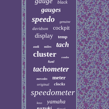
gauge
black
gauges
speedo
genuine
cockpit
davidson
display
temp
tach
audi
miles
cluster
combo
fuel
tachometer
meter
mercedes
clocks
original
speedometer
yamaha
koso
suzuki