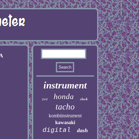
0A
instrument
honda
clock
ford
tacho
kombiinstrument
kawasaki
digital
dash