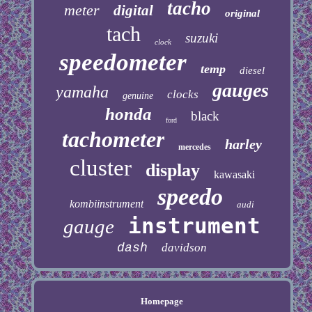
tacho
meter
digital
original
tach
suzuki
clock
speedometer
temp
diesel
gauges
yamaha
clocks
genuine
honda
black
ford
tachometer
harley
mercedes
cluster
display
kawasaki
speedo
kombiinstrument
audi
instrument
gauge
dash
davidson
Homepage