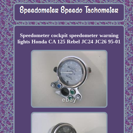
Speedometer cockpit speedometer warning
lights Honda CA 125 Rebel JC24 JC26 95-01