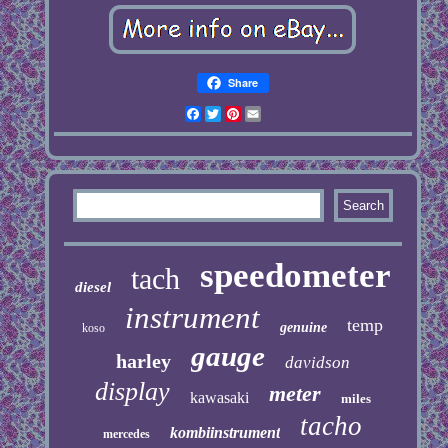
Share
Facebook
Twitter
Pinterest
Email
speedometer
tach
diesel
instrument
temp
genuine
koso
gauge
harley
davidson
display
meter
kawasaki
miles
tacho
kombiinstrument
mercedes