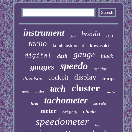
instrument
honda
clock
ford
tacho
kombiinstrument
kawasaki
gauge
digital
black
dash
speedo
gauges
genuine
display
cockpit
temp
davidson
cluster
tach
audi
miles
combo
tachometer
fuel
mercedes
meter
clocks
original
speedometer
koso