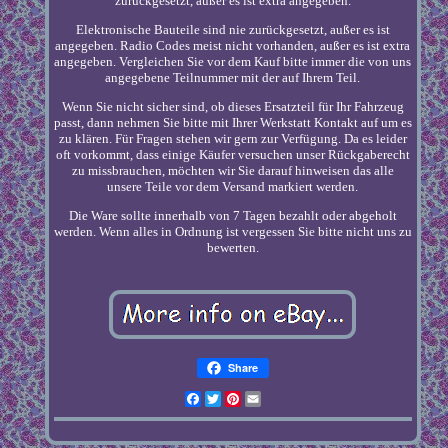
zurückgesetzt, außer es ist extra angegeben.
Elektronische Bauteile sind nie zurückgesetzt, außer es ist
angegeben. Radio Codes meist nicht vorhanden, außer es ist extra
angegeben. Vergleichen Sie vor dem Kauf bitte immer die von uns
angegebene Teilnummer mit der auf Ihrem Teil.
Wenn Sie nicht sicher sind, ob dieses Ersatzteil für Ihr Fahrzeug
passt, dann nehmen Sie bitte mit Ihrer Werkstatt Kontakt auf um es
zu klären. Für Fragen stehen wir gern zur Verfügung. Da es leider
oft vorkommt, dass einige Käufer versuchen unser Rückgaberecht
zu missbrauchen, möchten wir Sie darauf hinweisen das alle
unsere Teile vor dem Versand markiert werden.
Die Ware sollte innerhalb von 7 Tagen bezahlt oder abgeholt
werden. Wenn alles in Ordnung ist vergessen Sie bitte nicht uns zu
bewerten.
Share
Facebook
Twitter
Pinterest
Email