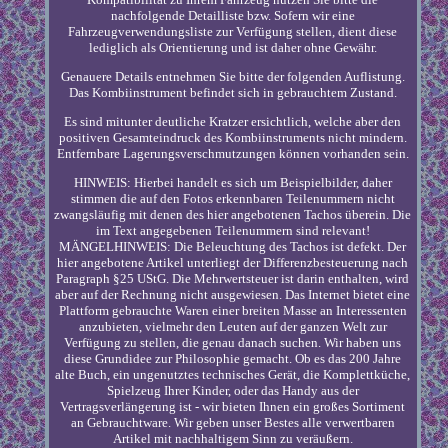
nachfolgende Detailliste bzw. Sofern wir eine
Fahrzeugverwendungsliste zur Verfügung stellen, dient diese
lediglich als Orientierung und ist daher ohne Gewähr.
Genauere Details entnehmen Sie bitte der folgenden Auflistung.
Das Kombiinstrument befindet sich in gebrauchtem Zustand.
Es sind mitunter deutliche Kratzer ersichtlich, welche aber den
positiven Gesamteindruck des Kombiinstruments nicht mindern.
Entfernbare Lagerungsverschmutzungen können vorhanden sein.
HINWEIS: Hierbei handelt es sich um Beispielbilder, daher
stimmen die auf den Fotos erkennbaren Teilenummern nicht
zwangsläufig mit denen des hier angebotenen Tachos überein. Die
im Text angegebenen Teilenummern sind relevant!
MÄNGELHINWEIS: Die Beleuchtung des Tachos ist defekt. Der
hier angebotene Artikel unterliegt der Differenzbesteuerung nach
Paragraph §25 UStG. Die Mehrwertsteuer ist darin enthalten, wird
aber auf der Rechnung nicht ausgewiesen. Das Internet bietet eine
Plattform gebrauchte Waren einer breiten Masse an Interessenten
anzubieten, vielmehr den Leuten auf der ganzen Welt zur
Verfügung zu stellen, die genau danach suchen. Wir haben uns
diese Grundidee zur Philosophie gemacht. Ob es das 200 Jahre
alte Buch, ein ungenutztes technisches Gerät, die Komplettküche,
Spielzeug Ihrer Kinder, oder das Handy aus der
Vertragsverlängerung ist - wir bieten Ihnen ein großes Sortiment
an Gebrauchtware. Wir geben unser Bestes alle verwertbaren
Artikel mit nachhaltigem Sinn zu veräußern.