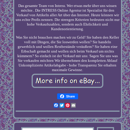
Das gesamte Team von Intress. Wer etwas mehr über uns wissen
möchte.. Die INTRESS Online Agentur ist Spezialist für den
Verkauf von Artikeln aller Art über das Internet. Heute können wir
uns echte Profis nennen. Die strengen Kriterien bedeuten nicht nur
hohe Verkaufszahlen, sondern auch Ehrlichkeit und
Kundenorientierung.
Was Sie nicht brauchen machen wir zu Geld! Sie haben den Keller
voll mit Dingen, die Sie loswerden wollen? Sie handeln
gewerblich und wollen Restbestände veräußern? Sie haben eine
Erbschaft gemacht und wollen sich beim Verkauf um nichts
kümmern? So einfach ist der Verkauf mit uns: Sagen Sie uns was
Sie verkaufen möchten Wir übernehmen den kompletten Ablauf
Unkomplizierte Artikelabgabe - hohe Transparenz Sie erhalten
maximale Gewinne.
Share
Facebook
Twitter
Pinterest
Email