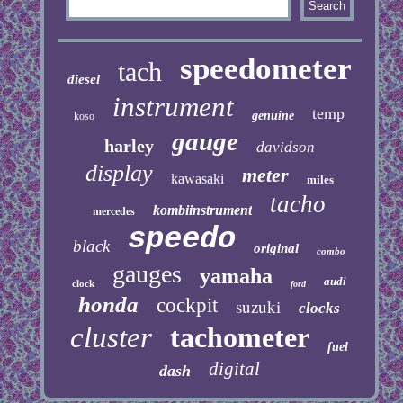
speedometer
tach
diesel
instrument
temp
genuine
koso
gauge
harley
davidson
display
meter
kawasaki
miles
tacho
kombiinstrument
mercedes
speedo
black
original
combo
gauges
yamaha
audi
clock
ford
honda
cockpit
suzuki
clocks
cluster
tachometer
fuel
digital
dash