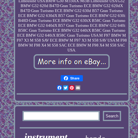
Limousine USA BMW G30 M550iX N63B Limousine USA G32
BMW G32 620d B47D Gran Turismo ECE BMW G32 620dX
B47D Gran Turismo ECE BMW G32 630d B57 Gran Turismo
ECE BMW G32 630dX B57 Gran Turismo ECE BMW G32 630i
B48D Gran Turismo ECE BMW G32 630iX B58C Gran Turismo
ECE BMW G32 640dX B57 Gran Turismo ECE BMW G32 640i
B58C Gran Turismo ECE BMW G32 640iX B58C Gran Turismo
ECE BMW G32 640iX B58C Gran Turismo USA M F97 BMW M
F97 X3 M S58 SAV ECE BMW M F97 X3 M S58 SAV USA M F98
BMW M F98 X4 M S58 SAC ECE BMW M F98 X4 M S58 SAC
USA.
Share
Facebook
Twitter
Pinterest
Email
instrument