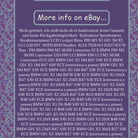
Nicht getestet, ich weiß nicht ob es funktioniert, keine Garantie
und keine Rückgabemöglichkeit. Tachometer Speedometer
Kombiinstrument LCD Cockpit Bmw. F90 M5 X3 G01 X4 X5
G11 G30 F97. WITH HUD Number: 6210 7928163 0263745178
Pass : F90 BMW F90 M5 S63M Limousine ECE BMW F90 M5
S63M Limousine USA F90 LCI BMW F90 LCI M5 S63M
Limousine ECE G01 BMW G01 X3 18d B47 SAV ECE BMW
G01 X3 18d B47 SAV ECE kierownica z prawej BMW G01 X3
18d B47 SAV ECE BMW G01 X3 18d B47 SAV ECE kierownica z
prawej BMW G01 X3 18d B47B SAV ECE BMW G01 X3 20dX
B47 SAV ECE BMW G01 X3 20dX B47 SAV ECE kierownica z
prawej BMW G01 X3 20dX B47 SAV ECE BMW G01 X3 20dX
B47 SAV ECE kierownica z prawej BMW G01 X3 20dX B47D
SAV ECE BMW G01 X3 20dX B47 SAV RUS BMW G01 X3 20i
B48 SAV ECE BMW G01 X3 20i B48 SAV ECE kierownica z
prawej BMW G01 X3 20i B48 SAV ECE kierownica z prawej
BMW G01 X3 20i 1.6 B48 SAV ECE BMW G01 X3 20iX B48
SAV ECE BMW G01 X3 20iX B48 SAV ECE kierownica z prawej
BMW G01 X3 20iX B48 SAV ECE BMW G01 X3 20iX B48 SAV
ECE kierownica z prawej BMW G01 X3 25dX B47 SAV ECE
BMW G01 X3 25dX B47 SAV ECE BMW G01 X3 30dX B57 SAV
ECE BMW G01 X3 30dX B57 SAV ECE kierownica z prawej