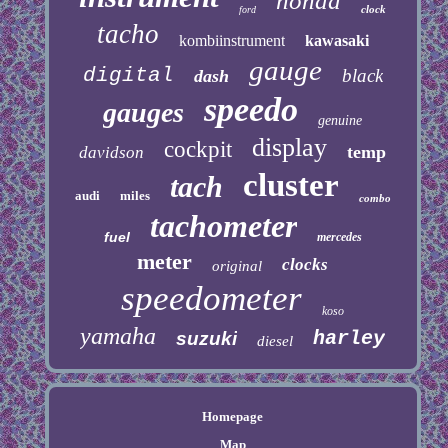
honda
clock
ford
tacho
kombiinstrument
kawasaki
gauge
digital
black
dash
speedo
gauges
genuine
display
cockpit
temp
davidson
cluster
tach
audi
miles
combo
tachometer
fuel
mercedes
meter
clocks
original
speedometer
koso
yamaha
harley
suzuki
diesel
Homepage
Map