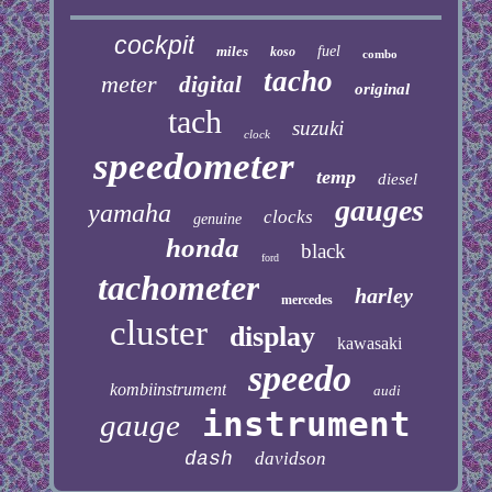
cockpit
miles
fuel
koso
combo
tacho
meter
digital
original
tach
suzuki
clock
speedometer
temp
diesel
gauges
yamaha
clocks
genuine
honda
black
ford
tachometer
harley
mercedes
cluster
display
kawasaki
speedo
kombiinstrument
audi
instrument
gauge
dash
davidson