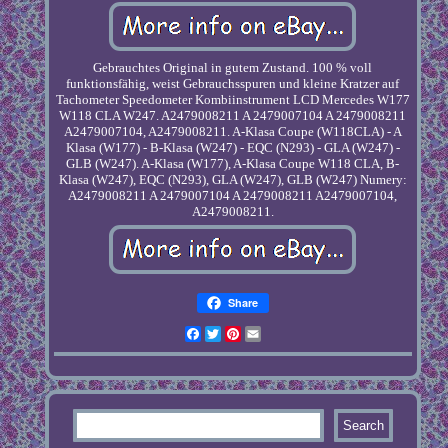
Gebrauchtes Original in gutem Zustand. 100 % voll
funktionsfähig, weist Gebrauchsspuren und kleine Kratzer auf
Tachometer Speedometer Kombiinstrument LCD Mercedes W177
W118 CLA W247. A2479008211 A 2479007104 A 2479008211
A2479007104, A2479008211. A-Klasa Coupe (W118CLA) - A
Klasa (W177) - B-Klasa (W247) - EQC (N293) - GLA (W247) -
GLB (W247). A-Klasa (W177), A-Klasa Coupe W118 CLA, B-
Klasa (W247), EQC (N293), GLA (W247), GLB (W247) Numery:
A2479008211 A 2479007104 A 2479008211 A2479007104,
A2479008211.
Share
Facebook
Twitter
Pinterest
Email