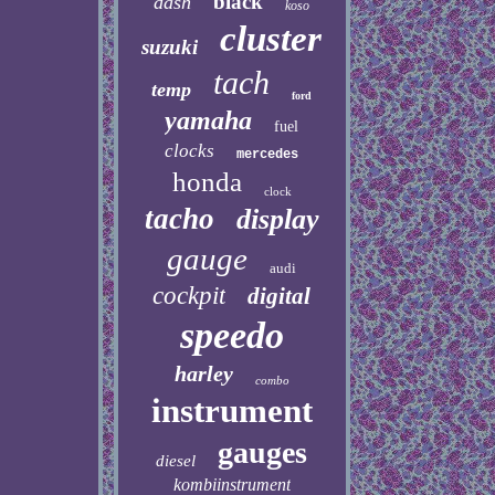
black
dash
koso
cluster
suzuki
tach
temp
ford
yamaha
fuel
clocks
mercedes
honda
clock
tacho
display
gauge
audi
cockpit
digital
speedo
harley
combo
instrument
gauges
diesel
kombiinstrument