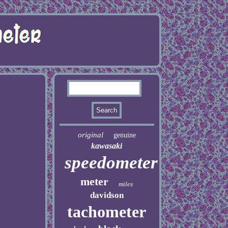
original
genuine
kawasaki
speedometer
meter
miles
davidson
tachometer