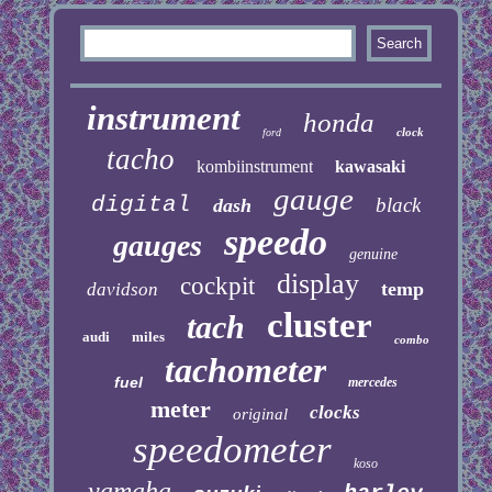
instrument
honda
clock
ford
tacho
kombiinstrument
kawasaki
gauge
digital
black
dash
speedo
gauges
genuine
display
cockpit
temp
davidson
cluster
tach
audi
miles
combo
tachometer
fuel
mercedes
meter
clocks
original
speedometer
koso
yamaha