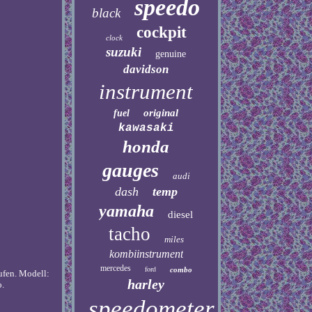
speedo
black
cockpit
clock
suzuki
genuine
davidson
instrument
original
fuel
kawasaki
honda
gauges
audi
dash
temp
yamaha
diesel
tacho
miles
kombiinstrument
mercedes
ford
combo
ufen. Modell:
harley
o.
speedometer