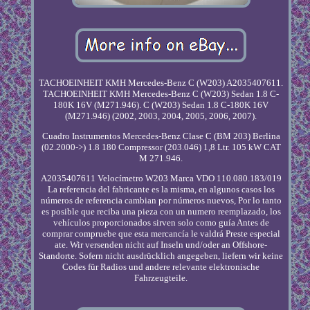
TACHOEINHEIT KMH Mercedes-Benz C (W203) A2035407611.
TACHOEINHEIT KMH Mercedes-Benz C (W203) Sedan 1.8 C-
180K 16V (M271.946). C (W203) Sedan 1.8 C-180K 16V
(M271.946) (2002, 2003, 2004, 2005, 2006, 2007).
Cuadro Instrumentos Mercedes-Benz Clase C (BM 203) Berlina
(02.2000->) 1.8 180 Compressor (203.046) 1,8 Ltr. 105 kW CAT
M 271.946.
A2035407611 Velocímetro W203 Marca VDO 110.080.183/019
La referencia del fabricante es la misma, en algunos casos los
números de referencia cambian por números nuevos, Por lo tanto
es posible que reciba una pieza con un numero reemplazado, los
vehículos proporcionados sirven solo como guía Antes de
comprar compruebe que esta mercancía le valdrá Preste especial
ate. Wir versenden nicht auf Inseln und/oder an Offshore-
Standorte. Sofern nicht ausdrücklich angegeben, liefern wir keine
Codes für Radios und andere relevante elektronische
Fahrzeugteile.