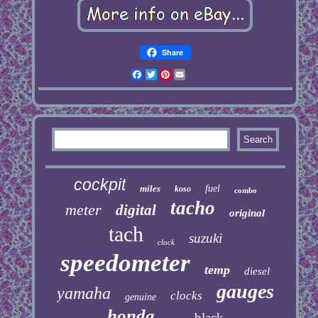
Share
Facebook
Twitter
Pinterest
Email
cockpit
miles
fuel
koso
combo
tacho
meter
digital
original
tach
suzuki
clock
speedometer
temp
diesel
gauges
yamaha
clocks
genuine
honda
black