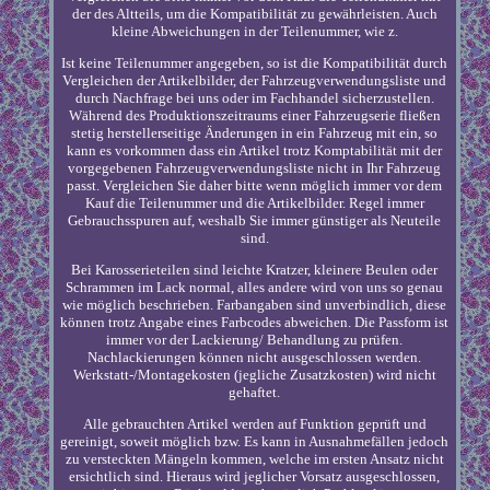
der des Altteils, um die Kompatibilität zu gewährleisten. Auch
kleine Abweichungen in der Teilenummer, wie z.
Ist keine Teilenummer angegeben, so ist die Kompatibilität durch
Vergleichen der Artikelbilder, der Fahrzeugverwendungsliste und
durch Nachfrage bei uns oder im Fachhandel sicherzustellen.
Während des Produktionszeitraums einer Fahrzeugserie fließen
stetig herstellerseitige Änderungen in ein Fahrzeug mit ein, so
kann es vorkommen dass ein Artikel trotz Komptabilität mit der
vorgegebenen Fahrzeugverwendungsliste nicht in Ihr Fahrzeug
passt. Vergleichen Sie daher bitte wenn möglich immer vor dem
Kauf die Teilenummer und die Artikelbilder. Regel immer
Gebrauchsspuren auf, weshalb Sie immer günstiger als Neuteile
sind.
Bei Karosserieteilen sind leichte Kratzer, kleinere Beulen oder
Schrammen im Lack normal, alles andere wird von uns so genau
wie möglich beschrieben. Farbangaben sind unverbindlich, diese
können trotz Angabe eines Farbcodes abweichen. Die Passform ist
immer vor der Lackierung/ Behandlung zu prüfen.
Nachlackierungen können nicht ausgeschlossen werden.
Werkstatt-/Montagekosten (jegliche Zusatzkosten) wird nicht
gehaftet.
Alle gebrauchten Artikel werden auf Funktion geprüft und
gereinigt, soweit möglich bzw. Es kann in Ausnahmefällen jedoch
zu versteckten Mängeln kommen, welche im ersten Ansatz nicht
ersichtlich sind. Hieraus wird jeglicher Vorsatz ausgeschlossen,