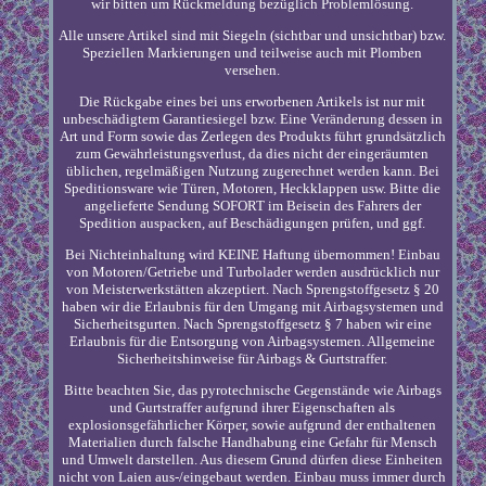
wir bitten um Rückmeldung bezüglich Problemlösung.
Alle unsere Artikel sind mit Siegeln (sichtbar und unsichtbar) bzw.
Speziellen Markierungen und teilweise auch mit Plomben
versehen.
Die Rückgabe eines bei uns erworbenen Artikels ist nur mit
unbeschädigtem Garantiesiegel bzw. Eine Veränderung dessen in
Art und Form sowie das Zerlegen des Produkts führt grundsätzlich
zum Gewährleistungsverlust, da dies nicht der eingeräumten
üblichen, regelmäßigen Nutzung zugerechnet werden kann. Bei
Speditionsware wie Türen, Motoren, Heckklappen usw. Bitte die
angelieferte Sendung SOFORT im Beisein des Fahrers der
Spedition auspacken, auf Beschädigungen prüfen, und ggf.
Bei Nichteinhaltung wird KEINE Haftung übernommen! Einbau
von Motoren/Getriebe und Turbolader werden ausdrücklich nur
von Meisterwerkstätten akzeptiert. Nach Sprengstoffgesetz § 20
haben wir die Erlaubnis für den Umgang mit Airbagsystemen und
Sicherheitsgurten. Nach Sprengstoffgesetz § 7 haben wir eine
Erlaubnis für die Entsorgung von Airbagsystemen. Allgemeine
Sicherheitshinweise für Airbags & Gurtstraffer.
Bitte beachten Sie, das pyrotechnische Gegenstände wie Airbags
und Gurtstraffer aufgrund ihrer Eigenschaften als
explosionsgefährlicher Körper, sowie aufgrund der enthaltenen
Materialien durch falsche Handhabung eine Gefahr für Mensch
und Umwelt darstellen. Aus diesem Grund dürfen diese Einheiten
nicht von Laien aus-/eingebaut werden. Einbau muss immer durch