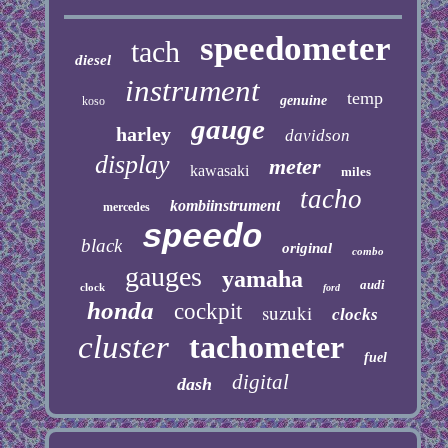
speedometer
tach
diesel
instrument
temp
genuine
koso
gauge
harley
davidson
display
meter
kawasaki
miles
tacho
kombiinstrument
mercedes
speedo
black
original
combo
gauges
yamaha
audi
clock
ford
honda
cockpit
suzuki
clocks
cluster
tachometer
fuel
digital
dash