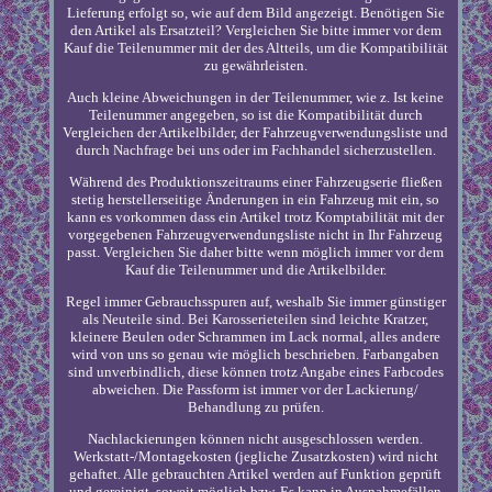
Lieferung erfolgt so, wie auf dem Bild angezeigt. Benötigen Sie
den Artikel als Ersatzteil? Vergleichen Sie bitte immer vor dem
Kauf die Teilenummer mit der des Altteils, um die Kompatibilität
zu gewährleisten.
Auch kleine Abweichungen in der Teilenummer, wie z. Ist keine
Teilenummer angegeben, so ist die Kompatibilität durch
Vergleichen der Artikelbilder, der Fahrzeugverwendungsliste und
durch Nachfrage bei uns oder im Fachhandel sicherzustellen.
Während des Produktionszeitraums einer Fahrzeugserie fließen
stetig herstellerseitige Änderungen in ein Fahrzeug mit ein, so
kann es vorkommen dass ein Artikel trotz Komptabilität mit der
vorgegebenen Fahrzeugverwendungsliste nicht in Ihr Fahrzeug
passt. Vergleichen Sie daher bitte wenn möglich immer vor dem
Kauf die Teilenummer und die Artikelbilder.
Regel immer Gebrauchsspuren auf, weshalb Sie immer günstiger
als Neuteile sind. Bei Karosserieteilen sind leichte Kratzer,
kleinere Beulen oder Schrammen im Lack normal, alles andere
wird von uns so genau wie möglich beschrieben. Farbangaben
sind unverbindlich, diese können trotz Angabe eines Farbcodes
abweichen. Die Passform ist immer vor der Lackierung/
Behandlung zu prüfen.
Nachlackierungen können nicht ausgeschlossen werden.
Werkstatt-/Montagekosten (jegliche Zusatzkosten) wird nicht
gehaftet. Alle gebrauchten Artikel werden auf Funktion geprüft
und gereinigt, soweit möglich bzw. Es kann in Ausnahmefällen