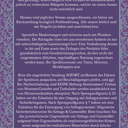
jedoch zu versteckten Mängeln kommen, welche im ersten Ansatz
nicht ersichtlich sind.
Hieraus wird jeglicher Vorsatz ausgeschlossen, wir bitten um
Rückmeldung bezüglich Problemlösung. Alle unsere Artikel sind
mit Siegeln (sichtbar und unsichtbar) bzw.
Speziellen Markierungen und teilweise auch mit Plomben
versehen. Die Rückgabe eines bei uns erworbenen Artikels ist nur
mit unbeschädigtem Garantiesiegel bzw. Eine Veränderung dessen
in Art und Form sowie das Zerlegen des Produkts führt
grundsätzlich zum Gewährleistungsverlust, da dies nicht der
eingeräumten üblichen, regelmäßigen Nutzung zugerechnet
werden kann. Bei Speditionsware wie Türen, Motoren,
Heckklappen usw.
Bitte die angelieferte Sendung SOFORT im Beisein des Fahrers
der Spedition auspacken, auf Beschädigungen prüfen, und ggf.
Bei Nichteinhaltung wird KEINE Haftung übernommen! Einbau
von Motoren/Getriebe und Turbolader werden ausdrücklich nur
von Meisterwerkstätten akzeptiert. Nach Sprengstoffgesetz § 20
haben wir die Erlaubnis für den Umgang mit Airbagsystemen und
Sicherheitsgurten. Nach Sprengstoffgesetz § 7 haben wir eine
Erlaubnis für die Entsorgung von Airbagsystemen. Allgemeine
Sicherheitshinweise für Airbags & Gurtstraffer. Bitte beachten Sie,
das pyrotechnische Gegenstände wie Airbags und Gurtstraffer
aufgrund ihrer Eigenschaften als explosionsgefährlicher Körper,
sowie aufgrund der enthaltenen Materialien durch falsche