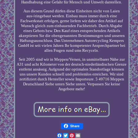
Handhabung eine Gefahr für Mensch und Umwelt darstellen.
Aus diesem Grund dürfen diese Einheiten nicht von Laien
aus-/eingebaut werden. Einbau muss immer durch eine
Fachwerkstatt erfolgen, gerne liefern wir daher den Artikel auf
Wunsch gleich zum einbauenden Fachbetrieb. Durch Abgabe
eines Gebots bzw. Den Kauf eines entsprechenden Artikels
akzeptieren Sie die obengenannten Bestimmungen und unseren
Haftungsausschluss. Das Unternehmen Autorecycling Kempers
GmbH ist seit vielen Jahren Ihr kompetenter Ansprechpartner bei
allen Fragen rund ums Recyceln.
Seit 2005 sind wir in Meppen/Versen, in unmittelbarer Nähe zur
A31 und acht Kilometer von der deutsch-niederländischen Grenze
entfernt ansässig. Aufgrund der optimalen Standortlage können
uns unsere Kunden schnell und problemlos erreichen. Wir sind
zertifiziert durch Hersteller sowie Importeure. 5 49716 Meppen
Deutschland Siehe unten Siehe unten. Verpassen Sie keine
Angebote mehr!
Share
Facebook
Twitter
Pinterest
Email