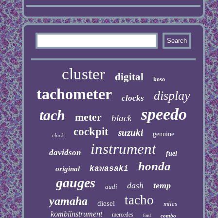
cluster
digital
koso
tachometer
display
clocks
speedo
tach
meter
black
cockpit
suzuki
genuine
clock
instrument
davidson
fuel
honda
kawasaki
original
gauges
dash
temp
audi
tacho
yamaha
diesel
miles
kombiinstrument
mercedes
ford
combo