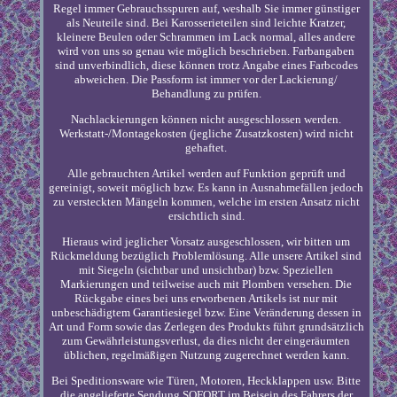
Regel immer Gebrauchsspuren auf, weshalb Sie immer günstiger
als Neuteile sind. Bei Karosserieteilen sind leichte Kratzer,
kleinere Beulen oder Schrammen im Lack normal, alles andere
wird von uns so genau wie möglich beschrieben. Farbangaben
sind unverbindlich, diese können trotz Angabe eines Farbcodes
abweichen. Die Passform ist immer vor der Lackierung/
Behandlung zu prüfen.
Nachlackierungen können nicht ausgeschlossen werden.
Werkstatt-/Montagekosten (jegliche Zusatzkosten) wird nicht
gehaftet.
Alle gebrauchten Artikel werden auf Funktion geprüft und
gereinigt, soweit möglich bzw. Es kann in Ausnahmefällen jedoch
zu versteckten Mängeln kommen, welche im ersten Ansatz nicht
ersichtlich sind.
Hieraus wird jeglicher Vorsatz ausgeschlossen, wir bitten um
Rückmeldung bezüglich Problemlösung. Alle unsere Artikel sind
mit Siegeln (sichtbar und unsichtbar) bzw. Speziellen
Markierungen und teilweise auch mit Plomben versehen. Die
Rückgabe eines bei uns erworbenen Artikels ist nur mit
unbeschädigtem Garantiesiegel bzw. Eine Veränderung dessen in
Art und Form sowie das Zerlegen des Produkts führt grundsätzlich
zum Gewährleistungsverlust, da dies nicht der eingeräumten
üblichen, regelmäßigen Nutzung zugerechnet werden kann.
Bei Speditionsware wie Türen, Motoren, Heckklappen usw. Bitte
die angelieferte Sendung SOFORT im Beisein des Fahrers der