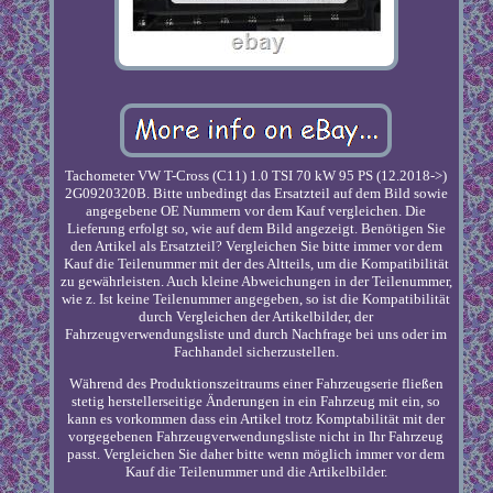
Tachometer VW T-Cross (C11) 1.0 TSI 70 kW 95 PS (12.2018->)
2G0920320B. Bitte unbedingt das Ersatzteil auf dem Bild sowie
angegebene OE Nummern vor dem Kauf vergleichen. Die
Lieferung erfolgt so, wie auf dem Bild angezeigt. Benötigen Sie
den Artikel als Ersatzteil? Vergleichen Sie bitte immer vor dem
Kauf die Teilenummer mit der des Altteils, um die Kompatibilität
zu gewährleisten. Auch kleine Abweichungen in der Teilenummer,
wie z. Ist keine Teilenummer angegeben, so ist die Kompatibilität
durch Vergleichen der Artikelbilder, der
Fahrzeugverwendungsliste und durch Nachfrage bei uns oder im
Fachhandel sicherzustellen.
Während des Produktionszeitraums einer Fahrzeugserie fließen
stetig herstellerseitige Änderungen in ein Fahrzeug mit ein, so
kann es vorkommen dass ein Artikel trotz Komptabilität mit der
vorgegebenen Fahrzeugverwendungsliste nicht in Ihr Fahrzeug
passt. Vergleichen Sie daher bitte wenn möglich immer vor dem
Kauf die Teilenummer und die Artikelbilder.