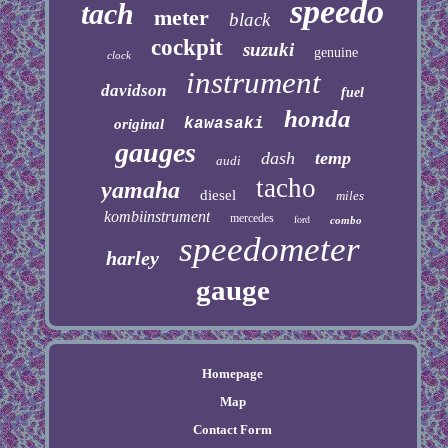
speedo
tach
meter
black
cockpit
suzuki
genuine
clock
instrument
davidson
fuel
honda
kawasaki
original
gauges
dash
temp
audi
tacho
yamaha
diesel
miles
kombiinstrument
mercedes
ford
combo
speedometer
harley
gauge
Homepage
Map
Contact Form