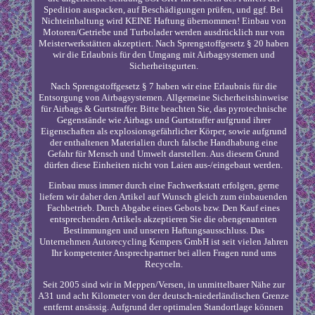
Spedition auspacken, auf Beschädigungen prüfen, und ggf. Bei
Nichteinhaltung wird KEINE Haftung übernommen! Einbau von
Motoren/Getriebe und Turbolader werden ausdrücklich nur von
Meisterwerkstätten akzeptiert. Nach Sprengstoffgesetz § 20 haben
wir die Erlaubnis für den Umgang mit Airbagsystemen und
Sicherheitsgurten.
Nach Sprengstoffgesetz § 7 haben wir eine Erlaubnis für die
Entsorgung von Airbagsystemen. Allgemeine Sicherheitshinweise
für Airbags & Gurtstraffer. Bitte beachten Sie, das pyrotechnische
Gegenstände wie Airbags und Gurtstraffer aufgrund ihrer
Eigenschaften als explosionsgefährlicher Körper, sowie aufgrund
der enthaltenen Materialien durch falsche Handhabung eine
Gefahr für Mensch und Umwelt darstellen. Aus diesem Grund
dürfen diese Einheiten nicht von Laien aus-/eingebaut werden.
Einbau muss immer durch eine Fachwerkstatt erfolgen, gerne
liefern wir daher den Artikel auf Wunsch gleich zum einbauenden
Fachbetrieb. Durch Abgabe eines Gebots bzw. Den Kauf eines
entsprechenden Artikels akzeptieren Sie die obengenannten
Bestimmungen und unseren Haftungsausschluss. Das
Unternehmen Autorecycling Kempers GmbH ist seit vielen Jahren
Ihr kompetenter Ansprechpartner bei allen Fragen rund ums
Recyceln.
Seit 2005 sind wir in Meppen/Versen, in unmittelbarer Nähe zur
A31 und acht Kilometer von der deutsch-niederländischen Grenze
entfernt ansässig. Aufgrund der optimalen Standortlage können