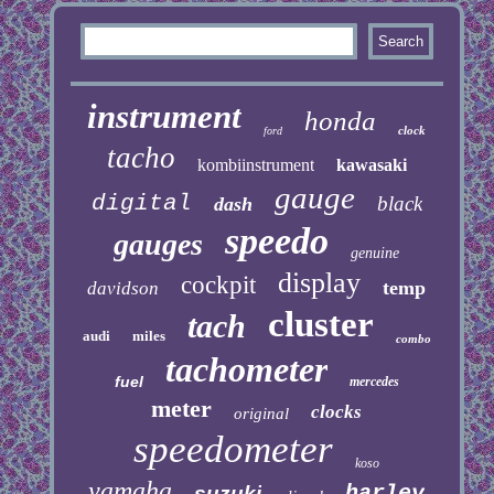
instrument
honda
clock
ford
tacho
kombiinstrument
kawasaki
gauge
digital
black
dash
speedo
gauges
genuine
display
cockpit
temp
davidson
cluster
tach
audi
miles
combo
tachometer
fuel
mercedes
meter
clocks
original
speedometer
koso
yamaha
harley
suzuki