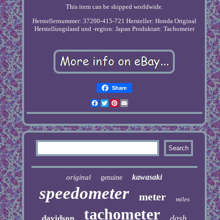
This item can be shipped worldwide.
Herstellernummer: 37200-415-721
Hersteller: Honda Original
Herstellungsland und -region: Japan
Produktart: Tachometer
Share
Facebook
Twitter
Pinterest
Email
kawasaki
original
genuine
speedometer
meter
miles
tachometer
dash
davidson