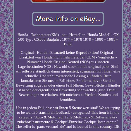
Honda - Tachometer (KM) - neu. Hersteller : Honda Modell : CX
500 Typ : CX500 Baujahr : 1977 + 1978 1979 + 1980 + 1981 +
1982.
Original - Honda - Ersatzteil keine Reproduktion! Original -
Ersatzteil von Honda nicht mehr lieferbar! OEM - Vergleichs -
Nummer. Honda Original Neuteil (NOS) aus unseren
Lagerbeständen NOS : New old stock honda original parts. Sind
wir selbstverständlich daran interessiert, zusammen mit Ihnen eine
schnelle. Und unbürokratische Lösung zu finden. Bitte
kontaktieren Sie uns im Fall eines. Problems, bevor Sie eine
Bewertung abgeben oder einen Fall öffnen. Gewerblichen Händler
ist neben der eigentlichen Bewertung sehr wichtig, gute. Detail -
Bewertungen zu erhalten. Wir möchten zufriedene Kunden und
bemühen.
Uns in jedem Fall, dass wir Ihnen 5 Sterne wert sind! We are trying
to be worth 5 stars in all feedback - categories! This item is in the
category "Auto & Motorrad: Teile\Motorrad- & Rollerteile & -
zubehör\Instrumente & Cockpit\Einzelne Cockpit-Instrumente".
The seller is "parts-versand_de" and is located in this country: DE.