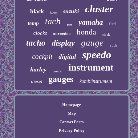
cluster
black
suzuki
koso
tach
yamaha
temp
fuel
ford
honda
clocks
mercedes
clock
gauge
tacho
display
audi
speedo
cockpit
digital
instrument
harley
combo
gauges
kombiinstrument
diesel
Homepage
Map
Contact Form
Privacy Policy