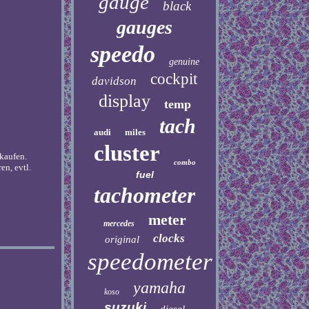
gauge
black
gauges
speedo
genuine
cockpit
davidson
display
temp
tach
audi
miles
cluster
kaufen.
combo
en, evtl.
fuel
tachometer
meter
mercedes
clocks
original
speedometer
yamaha
koso
suzuki