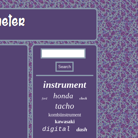
instrument
honda
clock
ford
tacho
kombiinstrument
kawasaki
digital
dash